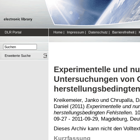
DLR Portal
Home
|
Impressum
|
Datenschutz
|
Barrierefreiheit
|
Erweiterte Suche
Experimentelle und n
Untersuchungen von 
herstellungsbedingten
Kreikemeier, Janko
und
Chrupalla, D
Daniel
(2011)
Experimentelle und n
herstellungsbedingten Fehlstellen.
10
09-27 - 2011-09-29, Magdeburg, Deu
Dieses Archiv kann nicht den Volltext
Kurzfassung