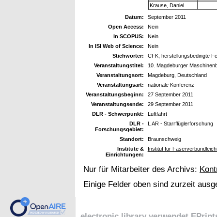
Krause, Daniel
Datum:
September 2011
Open Access:
Nein
In SCOPUS:
Nein
In ISI Web of Science:
Nein
Stichwörter:
CFK, herstellungsbedingte Fehl
Veranstaltungstitel:
10. Magdeburger Maschinen
Veranstaltungsort:
Magdeburg, Deutschland
Veranstaltungsart:
nationale Konferenz
Veranstaltungsbeginn:
27 September 2011
Veranstaltungsende:
29 September 2011
DLR - Schwerpunkt:
Luftfahrt
DLR -
L AR - Starrflüglerforschung
Forschungsgebiet:
Standort:
Braunschweig
Institute &
Institut für Faserverbundleic
Einrichtungen:
Nur für Mitarbeiter des Archivs:
Kont
Einige Felder oben sind zurzeit ausg
electronic library verwendet
EPrint