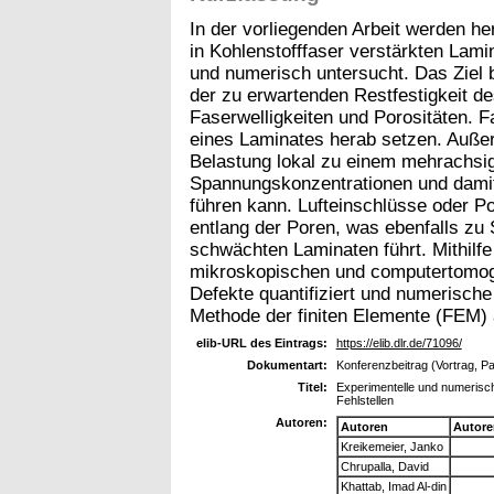
In der vorliegenden Arbeit werden he
in Kohlenstofffaser verstärkten Lami
und numerisch untersucht. Das Ziel b
der zu erwartenden Restfestigkeit d
Faserwelligkeiten und Porositäten. F
eines Laminates herab setzen. Auße
Belastung lokal zu einem mehrachsi
Spannungskonzentrationen und damit
führen kann. Lufteinschlüsse oder 
entlang der Poren, was ebenfalls zu
schwächten Laminaten führt. Mithilf
mikroskopischen und computertomo
Defekte quantifiziert und numerisch
Methode der finiten Elemente (FEM) a
elib-URL des Eintrags:
https://elib.dlr.de/71096/
Dokumentart:
Konferenzbeitrag (Vortrag, P
Titel:
Experimentelle und numerisc
Fehlstellen
Autoren:
Autoren
Autore
Kreikemeier, Janko
Chrupalla, David
Khattab, Imad Al-din