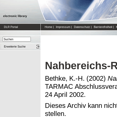
DLR Portal
Home
|
Impressum
|
Datenschutz
|
Barrierefreiheit
|
Erweiterte Suche
Nahbereichs-R
Bethke, K.-H.
(2002)
Na
TARMAC Abschlussveran
24 April 2002.
Dieses Archiv kann nicht
stellen.