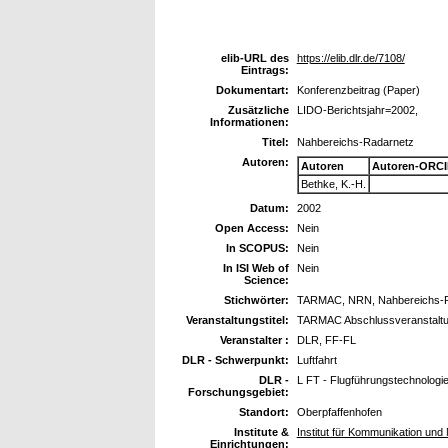
elib-URL des
https://elib.dlr.de/7108/
Eintrags:
Dokumentart:
Konferenzbeitrag (Paper)
Zusätzliche
LIDO-Berichtsjahr=2002,
Informationen:
Titel:
Nahbereichs-Radarnetz
Autoren:
Autoren
Autoren-ORCI
Bethke, K.-H.
Datum:
2002
Open Access:
Nein
In SCOPUS:
Nein
In ISI Web of
Nein
Science:
Stichwörter:
TARMAC, NRN, Nahbereichs-
Veranstaltungstitel:
TARMAC Abschlussveranstaltun
Veranstalter :
DLR, FF-FL
DLR - Schwerpunkt:
Luftfahrt
DLR -
L FT - Flugführungstechnologi
Forschungsgebiet:
Standort:
Oberpfaffenhofen
Institute &
Institut für Kommunikation und 
Einrichtungen: