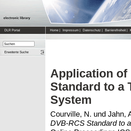
DLR Portal
Home
|
Impressum
|
Datenschutz
|
Barrierefreiheit
|
Erweiterte Suche
Application o
Standard to a 
System
Courville, N.
und
Jahn, 
DVB-RCS Standard to a