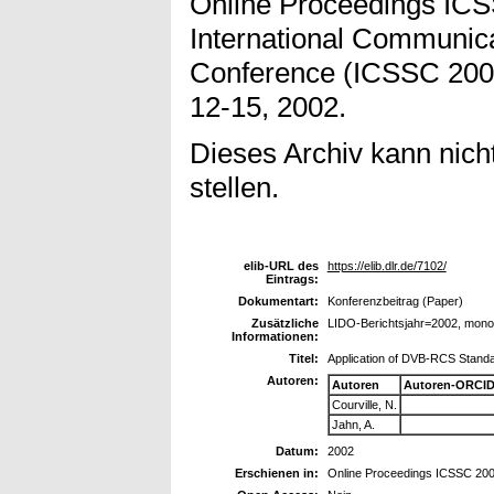
Online Proceedings ICS
International Communica
Conference (ICSSC 200
12-15, 2002.
Dieses Archiv kann nicht
stellen.
elib-URL des
https://elib.dlr.de/7102/
Eintrags:
Dokumentart:
Konferenzbeitrag (Paper)
Zusätzliche
LIDO-Berichtsjahr=2002, mon
Informationen:
Titel:
Application of DVB-RCS Standa
Autoren:
Autoren
Autoren-ORCID
Courville, N.
Jahn, A.
Datum:
2002
Erschienen in:
Online Proceedings ICSSC 20