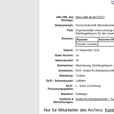
elib-URL des
https://elib.dlr.de/71017/
Eintrags:
Dokumentart:
Hochschulschrift (Bachelorarbe
Titel:
Experimentelle Untersuchung d
Eintrittsgehäuses für den neu
Autoren:
Autoren
Autoren-O
Fischer, Carsten
Datum:
27 September 2011
Open Access:
Ja
Seitenanzahl:
76
Stichwörter:
Abströmung, Eintrittsgehäuse,
Institution:
DLR, Institut für Antriebstechni
Abteilung:
Turbine
DLR - Schwerpunkt:
Luftfahrt
DLR -
L - keine Zuordnung
Forschungsgebiet:
Standort:
Göttingen
Institute &
Institut für Antriebstechnik > Tu
Einrichtungen:
Nur für Mitarbeiter des Archivs:
Kont