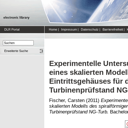
DLR Portal
Home
|
Impressum
|
Datenschutz
|
Barrierefreiheit
|
Erweiterte Suche
Experimentelle Unter
eines skalierten Model
Eintrittsgehäuses für
Turbinenprüfstand NG
Fischer, Carsten
(2011)
Experimente
skalierten Modells des spiralförmige
Turbinenprüfstand NG-Turb.
Bachelora