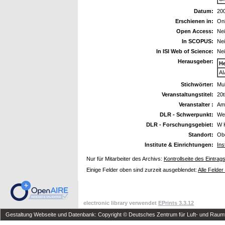
Datum:
20
Erschienen in:
On
Open Access:
Ne
In SCOPUS:
Ne
In ISI Web of Science:
Ne
Herausgeber:
H
AI
Stichwörter:
Mu
Veranstaltungstitel:
20t
Veranstalter :
Ame
DLR - Schwerpunkt:
We
DLR - Forschungsgebiet:
W 
Standort:
Ob
Institute & Einrichtungen:
Ins
Nur für Mitarbeiter des Archivs:
Kontrollseite des Eintrag
Einige Felder oben sind zurzeit ausgeblendet:
Alle Felder
electronic library verwendet
EPrints 3.3.12
Gestaltung Webseite und Datenbank: Copyright © Deutsches Zentrum für Luft- und Raumfa