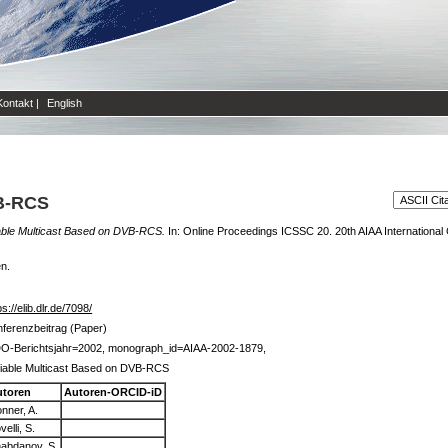
Kontakt
|
English
VB-RCS
able Multicast Based on DVB-RCS.
In: Online Proceedings ICSSC 20. 20th AIAA Internationa
en.
ps://elib.dlr.de/7098/
ferenzbeitrag (Paper)
DO-Berichtsjahr=2002, monograph_id=AIAA-2002-1879,
liable Multicast Based on DVB-RCS
utoren
Autoren-ORCID-iD
nner, A.
velli, S.
abdanov, S.