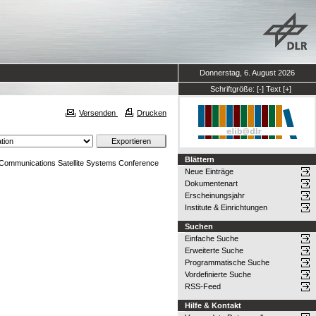
Donnerstag, 6. August 2026
Schriftgröße:
[-]
Text
[+]
Versenden
Drucken
Blättern
l Communications Satellite Systems Conference
Neue Einträge
Dokumentenart
Erscheinungsjahr
Institute & Einrichtungen
Suchen
Einfache Suche
Erweiterte Suche
Programmatische Suche
Vordefinierte Suche
RSS-Feed
Hilfe & Kontakt