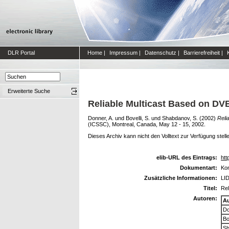
DLR Portal
Home
|
Impressum
|
Datenschutz
|
Barrierefreiheit
|
Erweiterte Suche
Reliable Multicast Based on D
Donner, A.
und
Bovelli, S.
und
Shabdanov, S.
(2002)
Reli
(ICSSC), Montreal, Canada, May 12 - 15, 2002.
Dieses Archiv kann nicht den Volltext zur Verfügung stell
elib-URL des Eintrags:
htt
Dokumentart:
Kon
Zusätzliche Informationen:
LI
Titel:
Re
Autoren:
A
Do
Bo
Sh