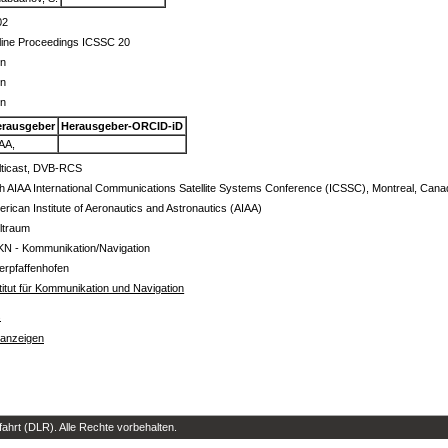
02
line Proceedings ICSSC 20
in
in
in
erausgeber
Herausgeber-ORCID-iD
AA,
lticast, DVB-RCS
h AIAA International Communications Satellite Systems Conference (ICSSC), Montreal, Cana
rican Institute of Aeronautics and Astronautics (AIAA)
ltraum
KN - Kommunikation/Navigation
erpfaffenhofen
titut für Kommunikation und Navigation
s
 anzeigen
hrt (DLR). Alle Rechte vorbehalten.