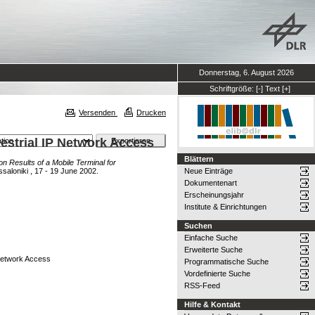
Donnerstag, 6. August 2026
Schriftgröße:
[-]
Text
[+]
Versenden
Drucken
estrial IP Network Access
Blättern
 Results of a Mobile Terminal for
aloniki , 17 - 19 June 2002.
Neue Einträge
Dokumentenart
Erscheinungsjahr
Institute & Einrichtungen
Suchen
Einfache Suche
Erweiterte Suche
 Network Access
Programmatische Suche
Vordefinierte Suche
RSS-Feed
Hilfe & Kontakt