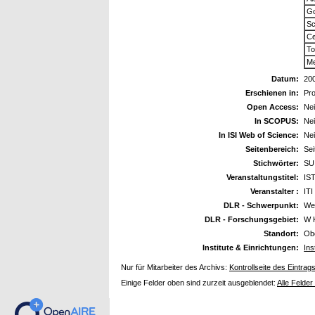
Go
Sc
Ce
To
Me
Datum:
20
Erschienen in:
Pr
Open Access:
Ne
In SCOPUS:
Ne
In ISI Web of Science:
Ne
Seitenbereich:
Sei
Stichwörter:
SUI
Veranstaltungstitel:
IST
Veranstalter :
ITI
DLR - Schwerpunkt:
We
DLR - Forschungsgebiet:
W 
Standort:
Ob
Institute & Einrichtungen:
Ins
Nur für Mitarbeiter des Archivs:
Kontrollseite des Eintrag
Einige Felder oben sind zurzeit ausgeblendet:
Alle Felder