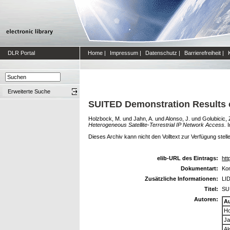
DLR Portal
Home
|
Impressum
|
Datenschutz
|
Barrierefreiheit
|
Erweiterte Suche
SUITED Demonstration Results of
Holzbock, M.
und
Jahn, A.
und
Alonso, J.
und
Golubicic, 
Heterogeneous Satellite-Terrestrial IP Network Access.
I
Dieses Archiv kann nicht den Volltext zur Verfügung stell
elib-URL des Eintrags:
htt
Dokumentart:
Kon
Zusätzliche Informationen:
LID
Titel:
SUI
Autoren:
A
Ho
Ja
Al