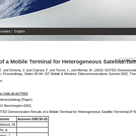
Kontakt
|
English
 a Mobile Terminal for Heterogeneous Satellite-Terr
Z.
und
Schena, V.
und
Ceprani, F.
und
Torres J.,
und
Memar, M.
(2002)
SUITED Demonstration
n: Proceedimgs, Seiten 90-94. IST Mobile & Wireless Telecommunications Summit 2002, Thess
en.
ps://elib.dlr.de/7093/
ferenzbeitrag (Paper)
O-Berichtsjahr=2002,
TED Demonstration Results of a Mobile Terminal for Heterogeneous Satellite-Terrestrial IP
utoren
Autoren-ORCID-iD
lzbock, M.
hn, A.
onso, J.