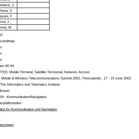
lubicic, Z.
hena, V.
prani, F.
rres J.,
mar, M.
02
oceedimgs
in
in
in
ten 90-94
TED, Mobile Terminal, Satellite-Terrestrial, Network, Access
 Mobile & Wireless Telecommunications Summit 2002, Thessaloniki , 17 - 19 June 2002
 The Informatics and Telematics Institute
ltraum
KN - Kommunikation/Navigation
erpfaffenhofen
titut für Kommunikation und Navigation
s
 anzeigen