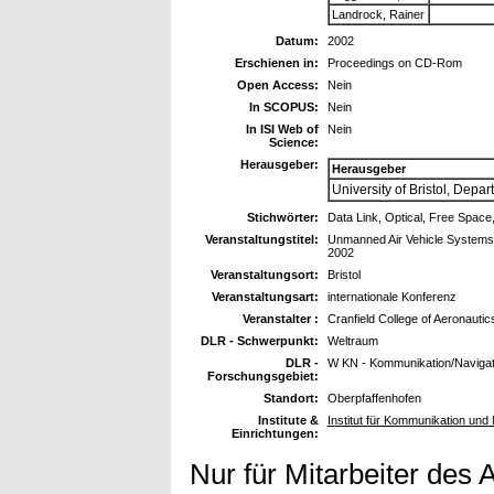
Landrock, Rainer
Datum:
2002
Erschienen in:
Proceedings on CD-Rom
Open Access:
Nein
In SCOPUS:
Nein
In ISI Web of
Nein
Science:
Herausgeber:
Herausgeber
University of Bristol, Dep
Stichwörter:
Data Link, Optical, Free Sp
Veranstaltungstitel:
Unmanned Air Vehicle Systems, S
2002
Veranstaltungsort:
Bristol
Veranstaltungsart:
internationale Konferenz
Veranstalter :
Cranfield College of Aeronautic
DLR - Schwerpunkt:
Weltraum
DLR -
W KN - Kommunikation/Navigat
Forschungsgebiet:
Standort:
Oberpfaffenhofen
Institute &
Institut für Kommunikation und 
Einrichtungen:
Nur für Mitarbeiter des 