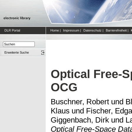
DLR Portal
Home
|
Impressum
|
Datenschutz
|
Barrierefreiheit
|
Erweiterte Suche
Optical Free-S
OCG
Buschner, Robert
und
B
Klaus
und
Fischer, Edga
Giggenbach, Dirk
und
L
Optical Free-Space Dat