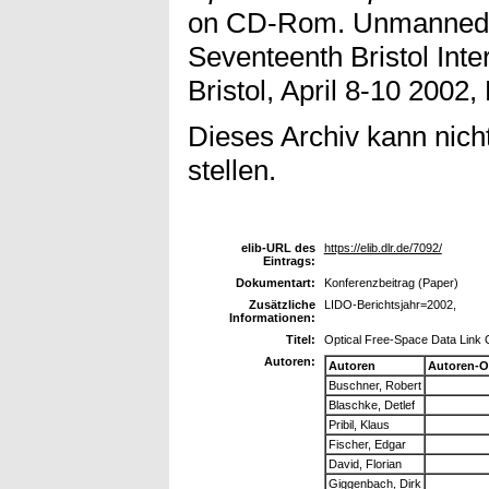
on CD-Rom. Unmanned A
Seventeenth Bristol Inte
Bristol, April 8-10 2002, 
Dieses Archiv kann nicht
stellen.
elib-URL des
https://elib.dlr.de/7092/
Eintrags:
Dokumentart:
Konferenzbeitrag (Paper)
Zusätzliche
LIDO-Berichtsjahr=2002,
Informationen:
Titel:
Optical Free-Space Data Lin
Autoren:
Autoren
Autoren-O
Buschner, Robert
Blaschke, Detlef
Pribil, Klaus
Fischer, Edgar
David, Florian
Giggenbach, Dirk