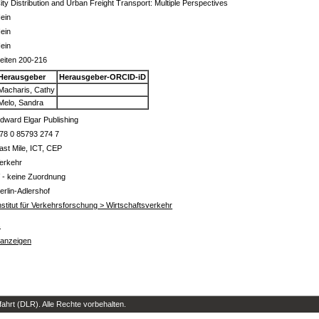
ity Distribution and Urban Freight Transport: Multiple Perspectives
ein
ein
ein
eiten 200-216
Herausgeber
Herausgeber-ORCID-iD
Macharis, Cathy
Melo, Sandra
dward Elgar Publishing
78 0 85793 274 7
ast Mile, ICT, CEP
erkehr
 - keine Zuordnung
erlin-Adlershof
nstitut für Verkehrsforschung > Wirtschaftsverkehr
s
 anzeigen
hrt (DLR). Alle Rechte vorbehalten.