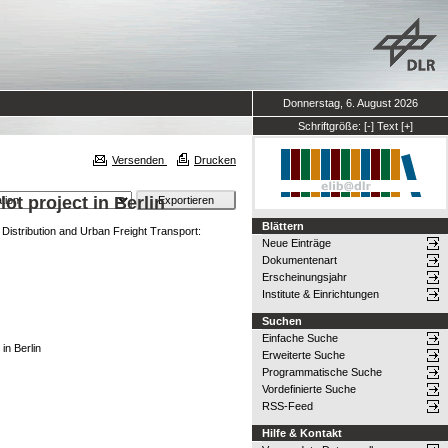
Donnerstag, 6. August 2026
Schriftgröße:
[-]
Text
[+]
Versenden
Drucken
ot project in Berlin
Blättern
y Distribution and Urban Freight Transport:
Neue Einträge
Dokumentenart
Erscheinungsjahr
Institute & Einrichtungen
Suchen
Einfache Suche
in Berlin
Erweiterte Suche
Programmatische Suche
Vordefinierte Suche
RSS-Feed
Hilfe & Kontakt