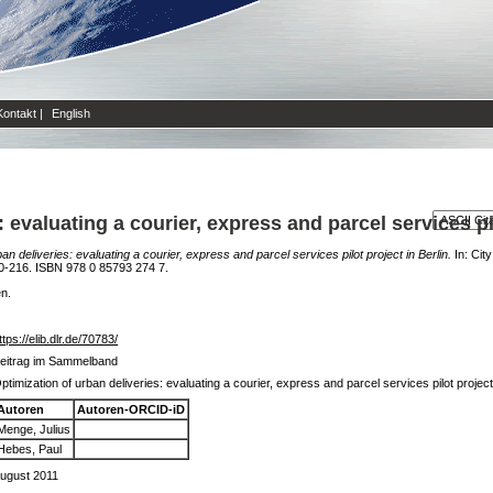
Kontakt
|
English
 evaluating a courier, express and parcel services pil
an deliveries: evaluating a courier, express and parcel services pilot project in Berlin.
In: Cit
00-216. ISBN 978 0 85793 274 7.
en.
ttps://elib.dlr.de/70783/
eitrag im Sammelband
ptimization of urban deliveries: evaluating a courier, express and parcel services pilot project 
Autoren
Autoren-ORCID-iD
Menge, Julius
Hebes, Paul
ugust 2011