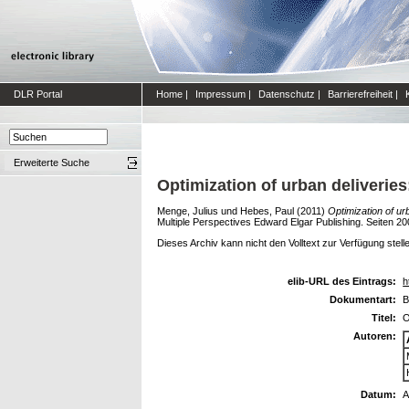
DLR Portal
Home
|
Impressum
|
Datenschutz
|
Barrierefreiheit
|
Erweiterte Suche
Optimization of urban deliveries:
Menge, Julius
und
Hebes, Paul
(2011)
Optimization of urb
Multiple Perspectives Edward Elgar Publishing. Seiten 2
Dieses Archiv kann nicht den Volltext zur Verfügung stell
elib-URL des Eintrags:
h
Dokumentart:
B
Titel:
O
Autoren:
Datum:
A