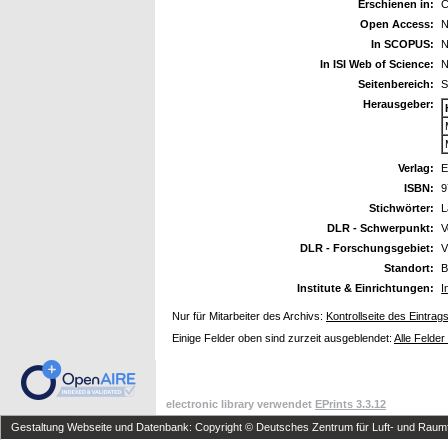
Erschienen in:
C
Open Access:
N
In SCOPUS:
N
In ISI Web of Science:
N
Seitenbereich:
S
Herausgeber:
Verlag:
E
ISBN:
9
Stichwörter:
L
DLR - Schwerpunkt:
V
DLR - Forschungsgebiet:
V
Standort:
B
Institute & Einrichtungen:
I
Nur für Mitarbeiter des Archivs:
Kontrollseite des Eintrag
Einige Felder oben sind zurzeit ausgeblendet:
Alle Felder
electronic library verwendet
EPrints 3.3.12
Gestaltung Webseite und Datenbank: Copyright © Deutsches Zentrum für Luft- und Raumfa