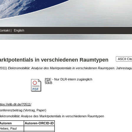
Kontakt
|
English
Marktpotentials in verschiedenen Raumtypen
2011)
Elektromobilität: Analyse des Marktpotentials in verschiedenen Raumtypen.
Jahrestagu
PDF
- Nur DLR-intern zugänglich
50kB
ttps://elib.dlr.de/70511/
onferenzbeitrag (Vortrag, Paper)
lektromobilität: Analyse des Marktpotentials in verschiedenen Raumtypen
Autoren
Autoren-ORCID-iD
Hebes, Paul