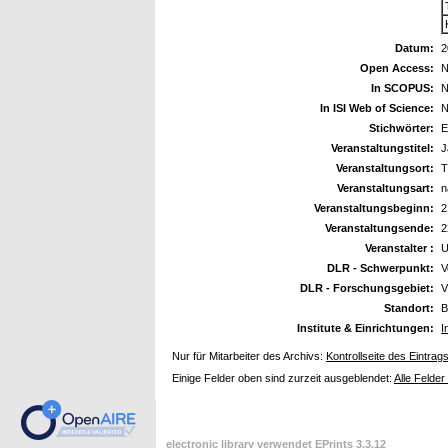
Datum:
2
Open Access:
N
In SCOPUS:
N
In ISI Web of Science:
N
Stichwörter:
E
Veranstaltungstitel:
J
Veranstaltungsort:
T
Veranstaltungsart:
n
Veranstaltungsbeginn:
2
Veranstaltungsende:
2
Veranstalter :
U
DLR - Schwerpunkt:
V
DLR - Forschungsgebiet:
V
Standort:
B
Institute & Einrichtungen:
I
Nur für Mitarbeiter des Archivs:
Kontrollseite des Eintrag
Einige Felder oben sind zurzeit ausgeblendet:
Alle Felder
electronic library verwendet
EPrints 3.3.12