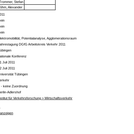
Trommer, Stefan
Kihm, Alexander
011
ein
ein
ein
lektromobilität, Potentialanalyse, Agglomerationsraum
ahrestagung DGfG Arbeitskreis Verkehr 2011
übingen
ationale Konferenz
1 Juli 2011
2 Juli 2011
niversität Tübingen
erkehr
 - keine Zuordnung
erlin-Adlershof
nstitut für Verkehrsforschung > Wirtschaftsverkehr
s
 anzeigen