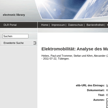
DLR Portal
Home
|
Impressum
|
Datenschutz
|
Barrierefreiheit
|
Erweiterte Suche
Elektromobilität: Analyse des 
Hebes, Paul
und
Trommer, Stefan
und
Kihm, Alexander
(
- 2011-07-22, Tübingen.
elib-URL des Eintrags:
h
Dokumentart:
K
Titel:
E
Autoren: