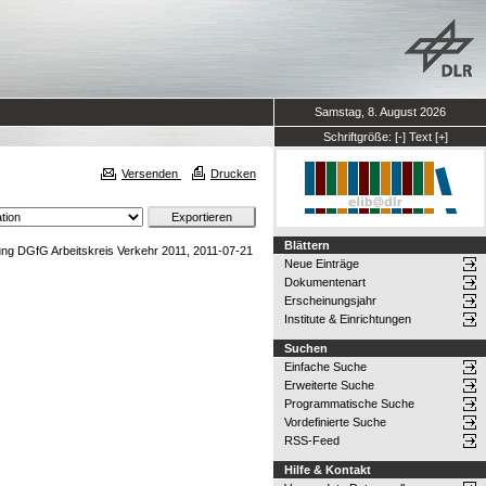
Samstag, 8. August 2026
Schriftgröße:
[-]
Text
[+]
Versenden
Drucken
Blättern
ng DGfG Arbeitskreis Verkehr 2011, 2011-07-21
Neue Einträge
Dokumentenart
Erscheinungsjahr
Institute & Einrichtungen
Suchen
Einfache Suche
Erweiterte Suche
Programmatische Suche
Vordefinierte Suche
RSS-Feed
Hilfe & Kontakt