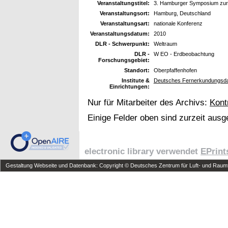
Veranstaltungstitel:
3. Hamburger Symposium zur
Veranstaltungsort:
Hamburg, Deutschland
Veranstaltungsart:
nationale Konferenz
Veranstaltungsdatum:
2010
DLR - Schwerpunkt:
Weltraum
DLR -
W EO - Erdbeobachtung
Forschungsgebiet:
Standort:
Oberpfaffenhofen
Institute &
Deutsches Fernerkundungsda
Einrichtungen:
Nur für Mitarbeiter des Archivs:
Kont
Einige Felder oben sind zurzeit ausg
electronic library verwendet
EPrint
Gestaltung Webseite und Datenbank: Copyright © Deutsches Zentrum für Luft- und Raumfa