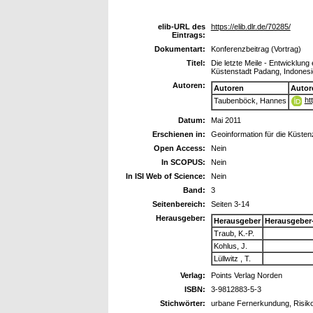
elib-URL des
https://elib.dlr.de/70285/
Eintrags:
Dokumentart:
Konferenzbeitrag (Vortrag)
Titel:
Die letzte Meile - Entwicklung
Küstenstadt Padang, Indones
Autoren:
Autoren
Autor
ht
Taubenböck, Hannes
Datum:
Mai 2011
Erschienen in:
Geoinformation für die Küste
Open Access:
Nein
In SCOPUS:
Nein
In ISI Web of Science:
Nein
Band:
3
Seitenbereich:
Seiten 3-14
Herausgeber:
Herausgeber
Herausgeber
Traub, K.-P.
Kohlus, J.
Lüllwitz , T.
Verlag:
Points Verlag Norden
ISBN:
3-9812883-5-3
Stichwörter:
urbane Fernerkundung, Risiko,