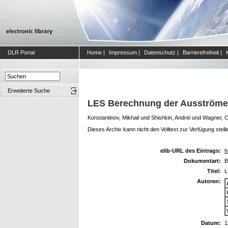
DLR Portal
Home
|
Impressum
|
Datenschutz
|
Barrierefreiheit
|
Erweiterte Suche
LES Berechnung der Ausströme
Konstantinov, Mikhail
und
Shishkin, Andrei
und
Wagner, C
Dieses Archiv kann nicht den Volltext zur Verfügung stell
elib-URL des Eintrags:
h
Dokumentart:
B
Titel:
L
Autoren:
Datum:
1