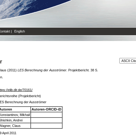
Kontakt
|
English
r
laus
(2011)
LES Berechnung der Ausströmer.
Projektbericht. 38 S.
en.
ttps://elib.dlr.de/70161/
erichtsreihe (Projektbericht)
ES Berechnung der Ausströmer
Autoren
Autoren-ORCID-iD
Konstantinov, Mikhail
Shishkin, Andrei
Wagner, Claus
9 April 2011