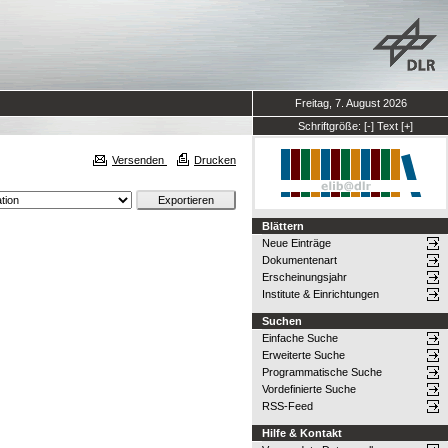
Freitag, 7. August 2026
Schriftgröße:
[-]
Text
[+]
Versenden
Drucken
Blättern
Neue Einträge
Dokumentenart
Erscheinungsjahr
Institute & Einrichtungen
Suchen
Einfache Suche
Erweiterte Suche
Programmatische Suche
Vordefinierte Suche
RSS-Feed
Hilfe & Kontakt