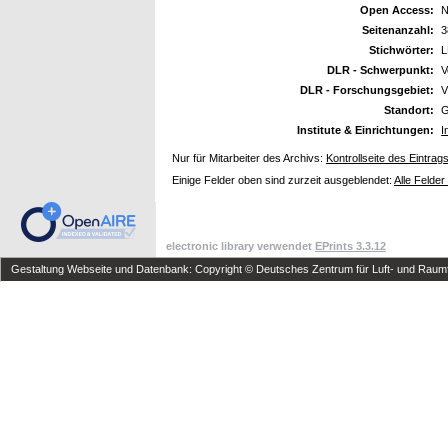
Open Access:
N
Seitenanzahl:
3
Stichwörter:
L
DLR - Schwerpunkt:
V
DLR - Forschungsgebiet:
V
Standort:
G
Institute & Einrichtungen:
I
Nur für Mitarbeiter des Archivs:
Kontrollseite des Eintrag
Einige Felder oben sind zurzeit ausgeblendet:
Alle Felder
electronic library verwendet
EPrints 3.3.12
Gestaltung Webseite und Datenbank: Copyright © Deutsches Zentrum für Luft- und Raumfa