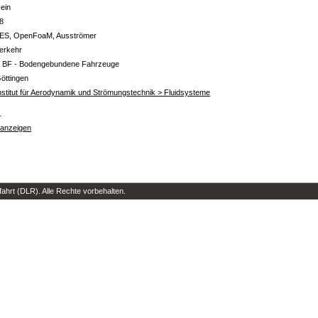
ein
8
ES, OpenFoaM, Ausströmer
erkehr
 BF - Bodengebundene Fahrzeuge
öttingen
nstitut für Aerodynamik und Strömungstechnik > Fluidsysteme
s
 anzeigen
hrt (DLR). Alle Rechte vorbehalten.