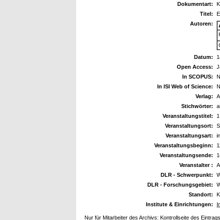
Dokumentart:
K
Titel:
E
Autoren:
Datum:
1
Open Access:
J
In SCOPUS:
N
In ISI Web of Science:
N
Verlag:
A
Stichwörter:
a
Veranstaltungstitel:
1
Veranstaltungsort:
S
Veranstaltungsart:
i
Veranstaltungsbeginn:
1
Veranstaltungsende:
1
Veranstalter :
A
DLR - Schwerpunkt:
W
DLR - Forschungsgebiet:
W
Standort:
K
Institute & Einrichtungen:
I
Nur für Mitarbeiter des Archivs:
Kontrollseite des Eintrag