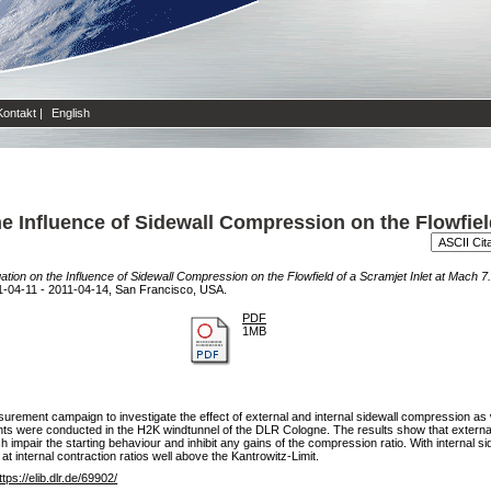
Kontakt
|
English
e Influence of Sidewall Compression on the Flowfield
ation on the Influence of Sidewall Compression on the Flowfield of a Scramjet Inlet at Mach 7.
-04-11 - 2011-04-14, San Francisco, USA.
PDF
1MB
urement campaign to investigate the effect of external and internal sidewall compression as we
ments were conducted in the H2K windtunnel of the DLR Cologne. The results show that extern
h impair the starting behaviour and inhibit any gains of the compression ratio. With internal 
 at internal contraction ratios well above the Kantrowitz-Limit.
ttps://elib.dlr.de/69902/