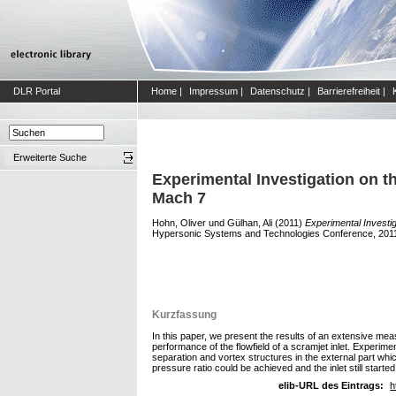
DLR Portal
Home
|
Impressum
|
Datenschutz
|
Barrierefreiheit
|
Erweiterte Suche
Experimental Investigation on th
Mach 7
Hohn, Oliver
und
Gülhan, Ali
(2011)
Experimental Investig
Hypersonic Systems and Technologies Conference, 2011
Kurzfassung
In this paper, we present the results of an extensive meas
performance of the flowfield of a scramjet inlet. Experi
separation and vortex structures in the external part whic
pressure ratio could be achieved and the inlet still started
elib-URL des Eintrags:
h