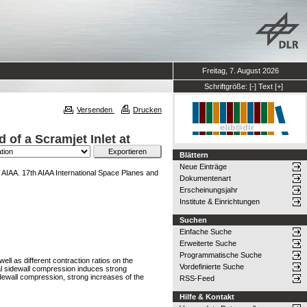
Freitag, 7. August 2026
Schriftgröße:
[-]
Text
[+]
Versenden
Drucken
 of a Scramjet Inlet at
Blättern
Neue Einträge
AIAA. 17th AIAA International Space Planes and
Dokumentenart
Erscheinungsjahr
Institute & Einrichtungen
Suchen
Einfache Suche
Erweiterte Suche
Programmatische Suche
ll as different contraction ratios on the
Vordefinierte Suche
al sidewall compression induces strong
sidewall compression, strong increases of the
RSS-Feed
Hilfe & Kontakt