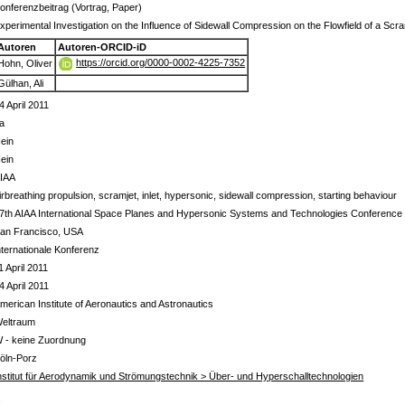
onferenzbeitrag (Vortrag, Paper)
xperimental Investigation on the Influence of Sidewall Compression on the Flowfield of a Scra
Autoren
Autoren-ORCID-iD
https://orcid.org/0000-0002-4225-7352
Hohn, Oliver
Gülhan, Ali
4 April 2011
a
ein
ein
IAA
irbreathing propulsion, scramjet, inlet, hypersonic, sidewall compression, starting behaviour
7th AIAA International Space Planes and Hypersonic Systems and Technologies Conference
an Francisco, USA
nternationale Konferenz
1 April 2011
4 April 2011
merican Institute of Aeronautics and Astronautics
eltraum
 - keine Zuordnung
öln-Porz
nstitut für Aerodynamik und Strömungstechnik > Über- und Hyperschalltechnologien
s