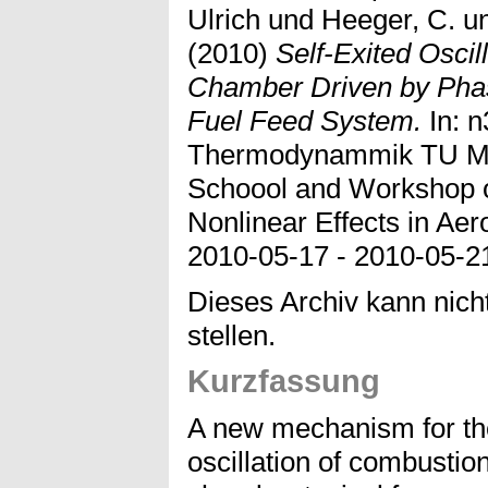
Ulrich
und
Heeger, C.
u
(2010)
Self-Exited Oscil
Chamber Driven by Phas
Fuel Feed System.
In: n
Thermodynammik TU Mün
Schoool and Workshop 
Nonlinear Effects in Ae
2010-05-17 - 2010-05-2
Dieses Archiv kann nicht
stellen.
Kurzfassung
A new mechanism for the
oscillation of combustio