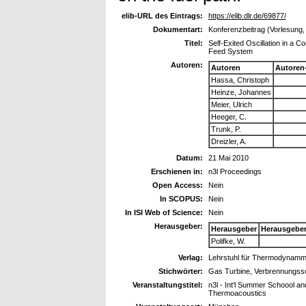
elib-URL des Eintrags:
https://elib.dlr.de/69877/
Dokumentart:
Konferenzbeitrag (Vorlesung,
Titel:
Self-Exited Oscillation in a
Feed System
Autoren:
Autoren
Autoren
Hassa, Christoph
Heinze, Johannes
Meier, Ulrich
Heeger, C.
Trunk, P.
Dreizler, A.
Datum:
21 Mai 2010
Erschienen in:
n3l Proceedings
Open Access:
Nein
In SCOPUS:
Nein
In ISI Web of Science:
Nein
Herausgeber:
Herausgeber
Herausgebe
Polifke, W.
Verlag:
Lehrstuhl für Thermodynam
Stichwörter:
Gas Turbine, Verbrennungs
Veranstaltungstitel:
n3l - Int'l Summer Schoool a
Thermoacoustics