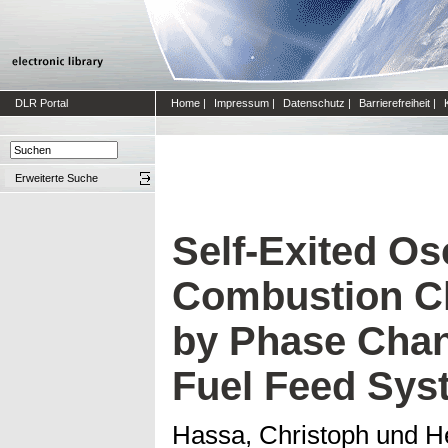
DLR Portal
Home
|
Impressum
|
Datenschutz
|
Barrierefreiheit
|
Erweiterte Suche
Self-Exited Osc
Combustion C
by Phase Chan
Fuel Feed Sys
Hassa, Christoph
und
H