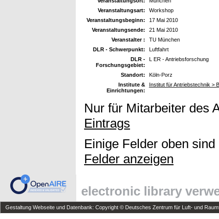
Veranstaltungsort:
München
Veranstaltungsart:
Workshop
Veranstaltungsbeginn:
17 Mai 2010
Veranstaltungsende:
21 Mai 2010
Veranstalter :
TU München
DLR - Schwerpunkt:
Luftfahrt
DLR -
L ER - Antriebsforschung
Forschungsgebiet:
Standort:
Köln-Porz
Institute &
Institut für Antriebstechnik 
Einrichtungen:
Nur für Mitarbeiter des 
Eintrags
Einige Felder oben sind
Felder anzeigen
electronic library ver
Gestaltung Webseite und Datenbank: Copyright © Deutsches Zentrum für Luft- und Raumfa