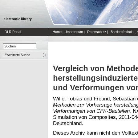
DLR Portal
Home
|
Impressum
|
Datenschutz
|
Barrierefreiheit
|
Erweiterte Suche
Vergleich von Method
herstellungsinduzier
und Verformungen vo
Wille, Tobias
und
Freund, Sebastian
Methoden zur Vorhersage herstellun
Verformungen von CFK-Bauteilen.
NA
Simulation von Composites, 2011-04
Deutschland.
Dieses Archiv kann nicht den Volltext