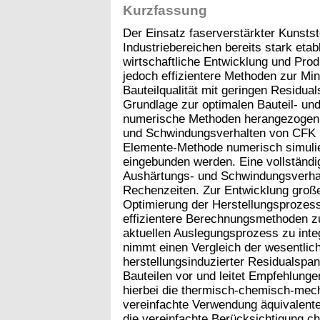
Kurzfassung
Der Einsatz faserverstärkter Kunstst
Industriebereichen bereits stark eta
wirtschaftliche Entwicklung und Prod
jedoch effizientere Methoden zur Min
Bauteilqualität mit geringen Residu
Grundlage zur optimalen Bauteil- u
numerische Methoden herangezogen.
und Schwindungsverhalten von CFK im
Elemente-Methode numerisch simulie
eingebunden werden. Eine vollständi
Aushärtungs- und Schwindungsverhal
Rechenzeiten. Zur Entwicklung groß
Optimierung der Herstellungsprozes
effizientere Berechnungsmethoden zu
aktuellen Auslegungsprozess zu integ
nimmt einen Vergleich der wesentli
herstellungsinduzierter Residualsp
Bauteilen vor und leitet Empfehlung
hierbei die thermisch-chemisch-mech
vereinfachte Verwendung äquivalen
die vereinfachte Berücksichtigung c