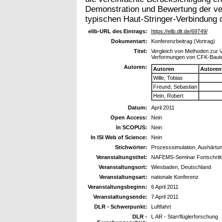
Demonstration und Bewertung der ve
typischen Haut-Stringer-Verbindung
elib-URL des Eintrags:
https://elib.dlr.de/69749/
Dokumentart:
Konferenzbeitrag (Vortrag)
Titel:
Vergleich von Methoden zur 
Verformungen von CFK-Baute
Autoren:
Autoren
Autoren
Wille, Tobias
Freund, Sebastian
Hein, Robert
Datum:
April 2011
Open Access:
Nein
In SCOPUS:
Nein
In ISI Web of Science:
Nein
Stichwörter:
Prozesssimulation, Aushärtu
Veranstaltungstitel:
NAFEMS-Seminar Fortschritte
Veranstaltungsort:
Wiesbaden, Deutschland
Veranstaltungsart:
nationale Konferenz
Veranstaltungsbeginn:
6 April 2011
Veranstaltungsende:
7 April 2011
DLR - Schwerpunkt:
Luftfahrt
DLR -
L AR - Starrflüglerforschung