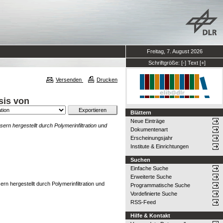
Freitag, 7. August 2026
Schriftgröße:
[-]
Text
[+]
Versenden
Drucken
sis von
Blättern
Neue Einträge
rn hergestellt durch Polymerinfiltration und
Dokumentenart
Erscheinungsjahr
Institute & Einrichtungen
Suchen
Einfache Suche
Erweiterte Suche
n hergestellt durch Polymerinfiltration und
Programmatische Suche
Vordefinierte Suche
RSS-Feed
Hilfe & Kontakt