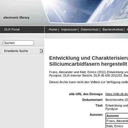
DLR Portal
Home
|
Impressum
|
Datenschutz
|
Barrierefreiheit
|
Erweiterte Suche
Entwicklung und Charakterisier
Siliciumcarbidfasern hergestellt
Frass, Alexander
und
Klatt, Enrico
(2011)
Entwicklung un
Pyrolyse.
DLR-Interner Bericht. DLR-IB 435-2011/03. Bac
Dieses Archiv kann nicht den Volltext zur Verfügung stell
elib-URL des Eintrags:
https://elib.dlr.d
Dokumentart:
Berichtsreihe (D
Titel:
Entwicklung und 
Pyrolyse
Autoren:
Autoren
Frass, Alexand
Klatt, Enrico