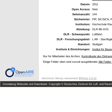
Datum:
2011
Open Access:
Nein
Seitenanzahl:
144
Stichwörter:
PIP, SiC/SiCN, 
Institution:
Hochschule Rav
Abteilung:
DLR-BK-KVS
DLR - Schwerpunkt:
Luftfahrt
DLR - Forschungsgebiet:
L AR - Starrflüg
Standort:
Stuttgart
Institute & Einrichtungen:
Institut für Ba
Nur für Mitarbeiter des Archivs:
Kontrollseite des Eintrag
Einige Felder oben sind zurzeit ausgeblendet:
Alle Felder
electronic library verwendet
EPrints 3.3.12
Gestaltung Webseite und Datenbank: Copyright © Deutsches Zentrum für Luft- und Raumfa