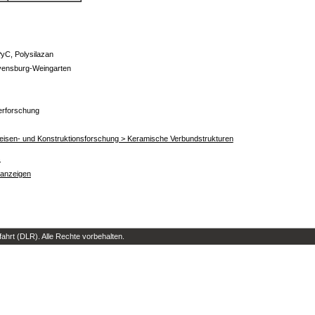
PyC, Polysilazan
ensburg-Weingarten
lerforschung
uweisen- und Konstruktionsforschung > Keramische Verbundstrukturen
s
 anzeigen
hrt (DLR). Alle Rechte vorbehalten.