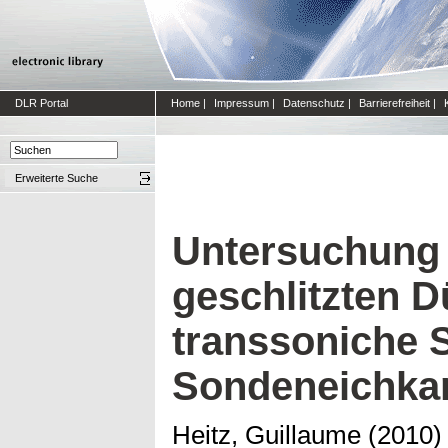
DLR Portal
Home
|
Impressum
|
Datenschutz
|
Barrierefreiheit
|
Erweiterte Suche
Untersuchung 
geschlitzten D
transsoniche 
Sondeneichka
Heitz, Guillaume
(2010