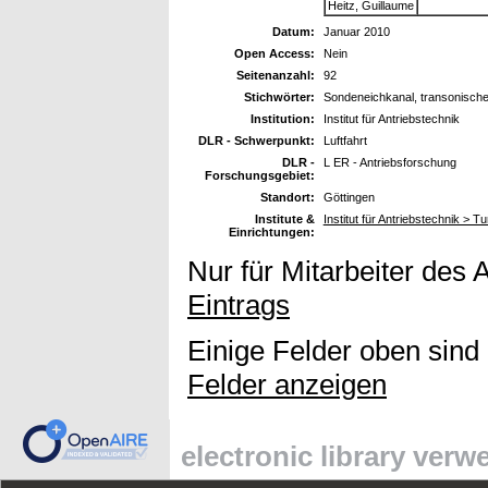
Heitz, Guillaume
Datum:
Januar 2010
Open Access:
Nein
Seitenanzahl:
92
Stichwörter:
Sondeneichkanal, transonische 
Institution:
Institut für Antriebstechnik
DLR - Schwerpunkt:
Luftfahrt
DLR -
L ER - Antriebsforschung
Forschungsgebiet:
Standort:
Göttingen
Institute &
Institut für Antriebstechnik > Tu
Einrichtungen:
Nur für Mitarbeiter des 
Eintrags
Einige Felder oben sind
Felder anzeigen
electronic library ver