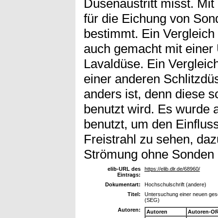
Düsenaustritt misst. Mi
für die Eichung von Son
bestimmt. Ein Vergleic
auch gemacht mit einer 
Lavaldüse. Ein Verglei
einer anderen Schlitzdü
anders ist, denn diese 
benutzt wird. Es wurde 
benutzt, um den Einflus
Freistrahl zu sehen, daz
Strömung ohne Sonden u
elib-URL des
https://elib.dlr.de/68960/
Eintrags:
Dokumentart:
Hochschulschrift (andere)
Titel:
Untersuchung einer neuen gesc
(SEG)
Autoren:
Autoren
Autoren-OR