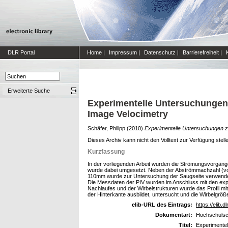
DLR Portal
Home
|
Impressum
|
Datenschutz
|
Barrierefreiheit
|
Erweiterte Suche
Experimentelle Untersuchungen 
Image Velocimetry
Schäfer, Philipp
(2010)
Experimentelle Untersuchungen zu
Dieses Archiv kann nicht den Volltext zur Verfügung stell
Kurzfassung
In der vorliegenden Arbeit wurden die Strömungsvorgänge
wurde dabei umgesetzt. Neben der Abströmmachzahl (von 
110mm wurde zur Untersuchung der Saugseite verwendet.
Die Messdaten der PIV wurden im Anschluss mit den exp
Nachlaufes und der Wirbelstrukturen wurde das Profil mit
der Hinterkante ausbildet, untersucht und die Wirbelgröße
elib-URL des Eintrags:
https://elib.d
Dokumentart:
Hochschulsch
Titel:
Experimentel