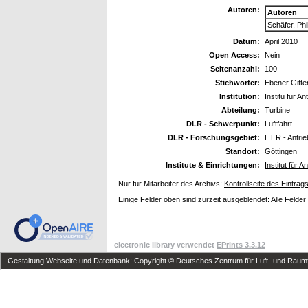
Autoren:
Autoren
Schäfer, Phi
Datum:
April 2010
Open Access:
Nein
Seitenanzahl:
100
Stichwörter:
Ebener Gitte
Institution:
Institu für A
Abteilung:
Turbine
DLR - Schwerpunkt:
Luftfahrt
DLR - Forschungsgebiet:
L ER - Antri
Standort:
Göttingen
Institute & Einrichtungen:
Institut für 
Nur für Mitarbeiter des Archivs:
Kontrollseite des Eintrag
Einige Felder oben sind zurzeit ausgeblendet:
Alle Felder
electronic library verwendet
EPrints 3.3.12
Gestaltung Webseite und Datenbank: Copyright © Deutsches Zentrum für Luft- und Raumfa