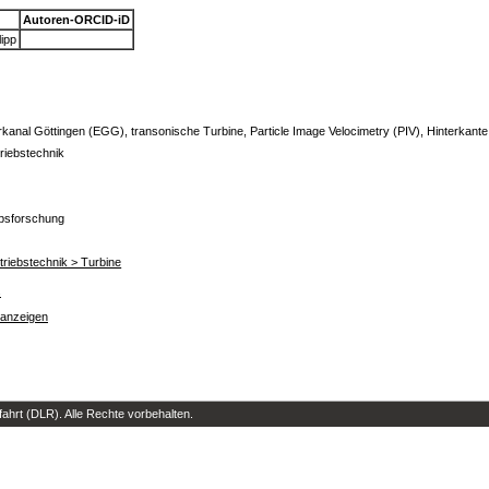
Autoren-ORCID-iD
lipp
rkanal Göttingen (EGG), transonische Turbine, Particle Image Velocimetry (PIV), Hinterkant
ntriebstechnik
ebsforschung
Antriebstechnik > Turbine
s
 anzeigen
hrt (DLR). Alle Rechte vorbehalten.