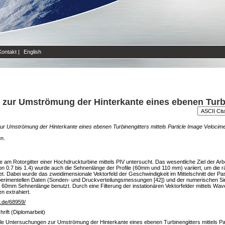
Kontakt
|
English
zur Umströmung der Hinterkante eines ebenen Turbin
r Umströmung der Hinterkante eines ebenen Turbinengitters mittels Particle Image Velocime
en.
 am Rotorgitter einer Hochdruckturbine mittels PIV untersucht. Das wesentliche Ziel der Ar
0.7 bis 1.4) wurde auch die Sehnenlänge der Profile (60mm und 110 mm) variiert, um die r
 Dabei wurde das zweidimensionale Vektorfeld der Geschwindigkeit im Mittelschnitt der Pa
erimentellen Daten (Sonden- und Druckverteilungsmessungen [42]) und der numerischen Sim
 60mm Sehnenlänge benutzt. Durch eine Filterung der instationären Vektorfelder mittels Wave
n extrahiert.
lr.de/68959/
rift (Diplomarbeit)
le Untersuchungen zur Umströmung der Hinterkante eines ebenen Turbinengitters mittels Par