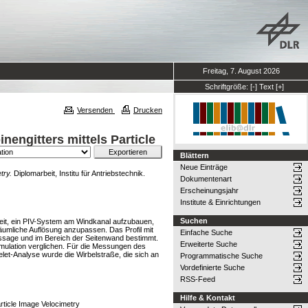
Freitag, 7. August 2026
Schriftgröße:
[-]
Text
[+]
Versenden
Drucken
engitters mittels Particle
Blättern
Neue Einträge
try.
Diplomarbeit, Institu für Antriebstechnik.
Dokumentenart
Erscheinungsjahr
Institute & Einrichtungen
Suchen
beit, ein PIV-System am Windkanal aufzubauen,
äumliche Auflösung anzupassen. Das Profil mit
Einfache Suche
ssage und im Bereich der Seitenwand bestimmt.
Erweiterte Suche
ulation verglichen. Für die Messungen des
let-Analyse wurde die Wirbelstraße, die sich an
Programmatische Suche
Vordefinierte Suche
RSS-Feed
Hilfe & Kontakt
ticle Image Velocimetry