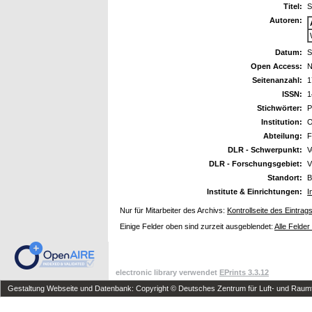
Titel:
S
Autoren:
Datum:
S
Open Access:
N
Seitenanzahl:
1
ISSN:
1
Stichwörter:
P
Institution:
O
Abteilung:
F
DLR - Schwerpunkt:
V
DLR - Forschungsgebiet:
V
Standort:
B
Institute & Einrichtungen:
I
Nur für Mitarbeiter des Archivs:
Kontrollseite des Eintrag
Einige Felder oben sind zurzeit ausgeblendet:
Alle Felder
electronic library verwendet
EPrints 3.3.12
Gestaltung Webseite und Datenbank: Copyright © Deutsches Zentrum für Luft- und Raumfa