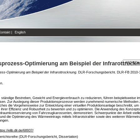
Kontakt
|
English
sprozess-Optimierung am Beispiel der Infrarottrock
ess-Optimierung am Beispiel der Infrarottrocknung.
DLR-Forschungsbericht. DLR-FB 2010-36.
en.
as ständige Bestreben, Gewicht und Energieverbrauch zu reduzieren, führen beispielsweise
essen. Zur Auslegung dieser Produktionsprozesse werden zunehmend numerische Methoden 
welches die Vorgehensweise zur Entwicklung einer virtuellen Produktionsanlage beschreibt, u
ch ihrer Effizienz und Robustheit zu bewerten und zu optimieren. Die Anwendung des Konzep
Hohlraumkonservierung von Fahrzeugkarosserien, demonstriert. Schwerpunkte der Arbeit stell
g und die Optimierung des Wärmeeintrags mittels Infrarotstrahler sowie des weiteren Wärmet
ungen.
ttps://elib.dlr.de/68937/
erichtsreihe (DLR-Forschungsbericht, Dissertation)