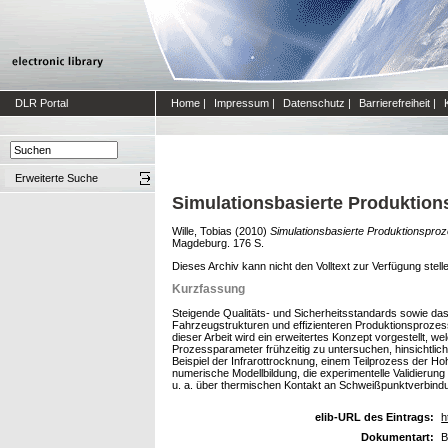
DLR Portal
Home
|
Impressum
|
Datenschutz
|
Barrierefreiheit
|
Erweiterte Suche
Simulationsbasierte Produktion
Wille, Tobias
(2010)
Simulationsbasierte Produktionsproz
Magdeburg. 176 S.
Dieses Archiv kann nicht den Volltext zur Verfügung stell
Kurzfassung
Steigende Qualitäts- und Sicherheitsstandards sowie d
Fahrzeugstrukturen und effizienteren Produktionsproz
dieser Arbeit wird ein erweitertes Konzept vorgestellt, 
Prozessparameter frühzeitig zu untersuchen, hinsichtli
Beispiel der Infrarottrocknung, einem Teilprozess der 
numerische Modellbildung, die experimentelle Validierun
u. a. über thermischen Kontakt an Schweißpunktverbind
elib-URL des Eintrags:
h
Dokumentart:
B