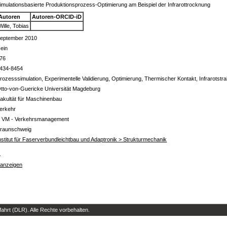
imulationsbasierte Produktionsprozess-Optimierung am Beispiel der Infrarottrocknung
Autoren
Autoren-ORCID-iD
Wille, Tobias
eptember 2010
ein
76
434-8454
rozesssimulation, Experimentelle Validierung, Optimierung, Thermischer Kontakt, Infrarotstra
tto-von-Guericke Universität Magdeburg
akultät für Maschinenbau
erkehr
 VM - Verkehrsmanagement
raunschweig
nstitut für Faserverbundleichtbau und Adaptronik > Strukturmechanik
s
 anzeigen
hrt (DLR). Alle Rechte vorbehalten.