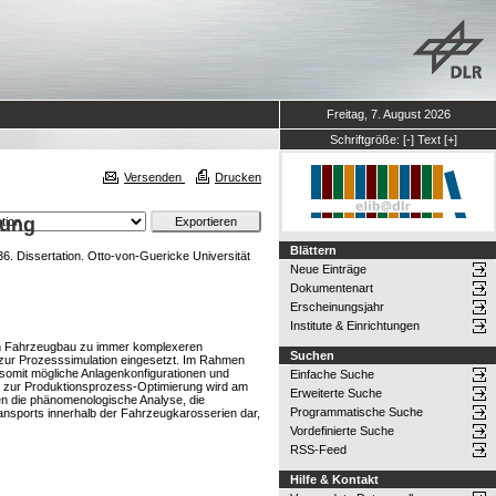
Freitag, 7. August 2026
Schriftgröße:
[-]
Text
[+]
Versenden
Drucken
nung
Blättern
 Dissertation. Otto-von-Guericke Universität
Neue Einträge
Dokumentenart
Erscheinungsjahr
Institute & Einrichtungen
 im Fahrzeugbau zu immer komplexeren
Suchen
zur Prozesssimulation eingesetzt. Im Rahmen
m somit mögliche Anlagenkonfigurationen und
Einfache Suche
ts zur Produktionsprozess-Optimierung wird am
Erweiterte Suche
en die phänomenologische Analyse, die
Programmatische Suche
ransports innerhalb der Fahrzeugkarosserien dar,
Vordefinierte Suche
RSS-Feed
Hilfe & Kontakt