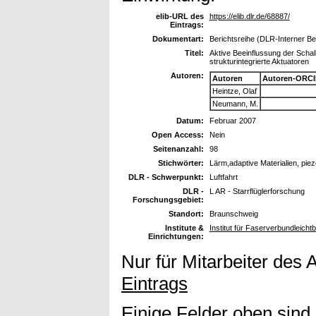
elib-URL des
https://elib.dlr.de/68887/
Eintrags:
Dokumentart:
Berichtsreihe (DLR-Interner Ber
Titel:
Aktive Beeinflussung der Schal
strukturintegrierte Aktuatoren
Autoren:
Autoren
Autoren-ORCI
Heintze, Olaf
Neumann, M.
Datum:
Februar 2007
Open Access:
Nein
Seitenanzahl:
98
Stichwörter:
Lärm,adaptive Materialien, pie
DLR - Schwerpunkt:
Luftfahrt
DLR -
L AR - Starrflüglerforschung
Forschungsgebiet:
Standort:
Braunschweig
Institute &
Institut für Faserverbundleicht
Einrichtungen:
Nur für Mitarbeiter des 
Eintrags
Einige Felder oben sind