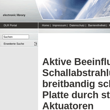
DLR Portal
Home
|
Impressum
|
Datenschutz
|
Barrierefreiheit
|
Erweiterte Suche
Aktive Beeinf
Schallabstrahl
breitbandig s
Platte durch st
Aktuatoren