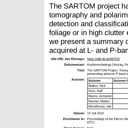
The SARTOM project h
tomography and polarime
detection and classificat
foliage or in high clutte
we present a summary of
acquired at L- and P-ba
elib-URL des Eintrags:
https://elib.dlr.de/68753/
Dokumentart:
Konferenzbeitrag (Vortrag, P
Titel:
The SARTOM Project: Tomograp
penetrating airborne P-band
Autoren:
Autoren
Autoren-
Walker, Nick
Horn, Ralf
Marino, Armando
Nannini, Matteo
Woodhouse, Iain
Datum:
13 Juli 2010
Erschienen in:
Proceedings of the Electro 
DTC)
Open Access:
Nein