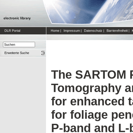
DLR Portal
Home
|
Impressum
|
Datenschutz
|
Barrierefreiheit
|
Erweiterte Suche
The SARTOM P
Tomography an
for enhanced t
for foliage pen
P-band and L