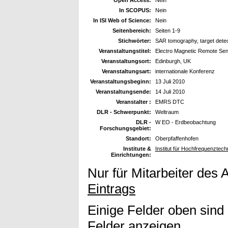
In SCOPUS:
Nein
In ISI Web of Science:
Nein
Seitenbereich:
Seiten 1-9
Stichwörter:
SAR tomography, target detect
Veranstaltungstitel:
Electro Magnetic Remote Se
Veranstaltungsort:
Edinburgh, UK
Veranstaltungsart:
internationale Konferenz
Veranstaltungsbeginn:
13 Juli 2010
Veranstaltungsende:
14 Juli 2010
Veranstalter :
EMRS DTC
DLR - Schwerpunkt:
Weltraum
DLR -
W EO - Erdbeobachtung
Forschungsgebiet:
Standort:
Oberpfaffenhofen
Institute &
Institut für Hochfrequenzte
Einrichtungen:
Nur für Mitarbeiter des 
Eintrags
Einige Felder oben sind
Felder anzeigen