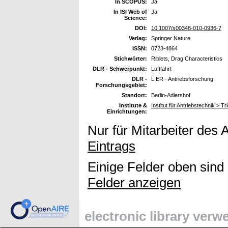
In SCOPUS:
Ja
In ISI Web of
Ja
Science:
DOI:
10.1007/s00348-010-0936-7
Verlag:
Springer Nature
ISSN:
0723-4864
Stichwörter:
Riblets, Drag Characteristics
DLR - Schwerpunkt:
Luftfahrt
DLR -
L ER - Antriebsforschung
Forschungsgebiet:
Standort:
Berlin-Adlershof
Institute &
Institut für Antriebstechnik > 
Einrichtungen:
Nur für Mitarbeiter des 
Eintrags
Einige Felder oben sind
Felder anzeigen
electronic library ver