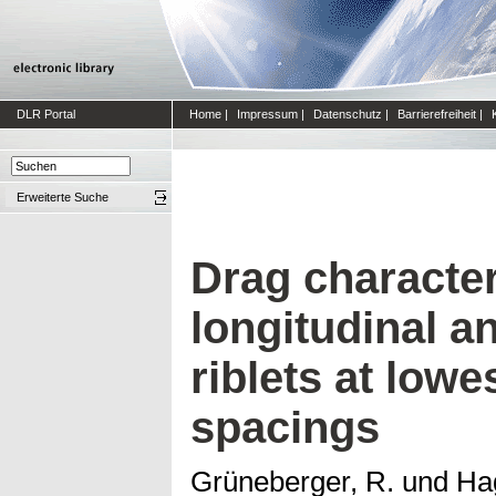
DLR Portal
Home
|
Impressum
|
Datenschutz
|
Barrierefreiheit
|
Erweiterte Suche
Drag character
longitudinal a
riblets at low
spacings
Grüneberger, R.
und
Ha