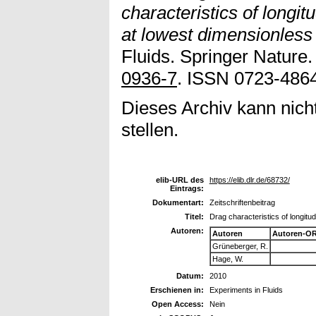
characteristics of longit
at lowest dimensionless
Fluids. Springer Nature.
0936-7
. ISSN 0723-4864
Dieses Archiv kann nicht
stellen.
elib-URL des
https://elib.dlr.de/68732/
Eintrags:
Dokumentart:
Zeitschriftenbeitrag
Titel:
Drag characteristics of longitu
Autoren:
Autoren
Autoren-OR
Grüneberger, R.
Hage, W.
Datum:
2010
Erschienen in:
Experiments in Fluids
Open Access:
Nein