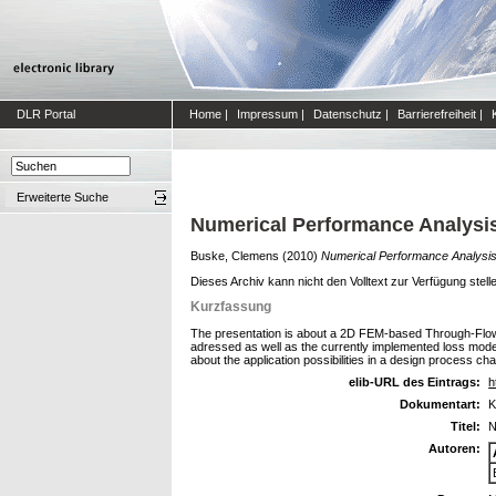
DLR Portal
Home
|
Impressum
|
Datenschutz
|
Barrierefreiheit
|
Erweiterte Suche
Numerical Performance Analysis
Buske, Clemens
(2010)
Numerical Performance Analysis
Dieses Archiv kann nicht den Volltext zur Verfügung stell
Kurzfassung
The presentation is about a 2D FEM-based Through-Flow 
adressed as well as the currently implemented loss model
about the application possibilities in a design process c
elib-URL des Eintrags:
h
Dokumentart:
K
Titel:
N
Autoren: