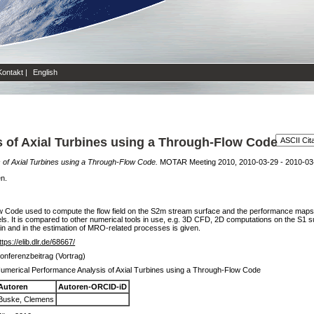
Kontakt
|
English
 of Axial Turbines using a Through-Flow Code
 of Axial Turbines using a Through-Flow Code.
MOTAR Meeting 2010, 2010-03-29 - 2010-03-30,
en.
Code used to compute the flow field on the S2m stream surface and the performance maps o
s. It is compared to other numerical tools in use, e.g. 3D CFD, 2D computations on the S1 su
hain and in the estimation of MRO-related processes is given.
ttps://elib.dlr.de/68667/
onferenzbeitrag (Vortrag)
umerical Performance Analysis of Axial Turbines using a Through-Flow Code
Autoren
Autoren-ORCID-iD
Buske, Clemens