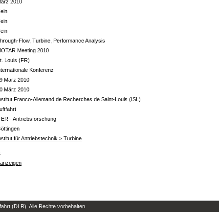
ärz 2010
ein
ein
ein
hrough-Flow, Turbine, Performance Analysis
OTAR Meeting 2010
t. Louis (FR)
nternationale Konferenz
9 März 2010
0 März 2010
nstitut Franco-Allemand de Recherches de Saint-Louis (ISL)
uftfahrt
 ER - Antriebsforschung
öttingen
nstitut für Antriebstechnik > Turbine
s
 anzeigen
hrt (DLR). Alle Rechte vorbehalten.