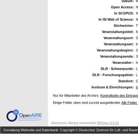
Datum:
M
Open Access:
N
In SCOPUS:
N
In ISI Web of Science:
N
Stichwörter:
T
Veranstaltungstitel:
M
Veranstaltungsort:
S
Veranstaltungsart:
i
Veranstaltungsbeginn:
2
Veranstaltungsende:
3
Veranstalter :
I
DLR - Schwerpunkt:
L
DLR - Forschungsgebiet:
L
Standort:
G
Institute & Einrichtungen:
I
Nur für Mitarbeiter des Archivs:
Kontrollseite des Eintrag
Einige Felder oben sind zurzeit ausgeblendet:
Alle Felder
electronic library verwendet
EPrints 3.3.12
Gestaltung Webseite und Datenbank: Copyright © Deutsches Zentrum für Luft- und Raumfa