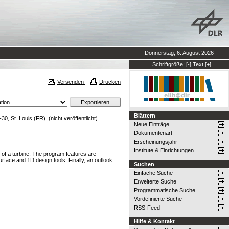
Donnerstag, 6. August 2026
Schriftgröße:
[-]
Text
[+]
Versenden
Drucken
Blättern
 St. Louis (FR). (nicht veröffentlicht)
Neue Einträge
Dokumentenart
Erscheinungsjahr
Institute & Einrichtungen
f a turbine. The program features are
rface and 1D design tools. Finally, an outlook
Suchen
Einfache Suche
Erweiterte Suche
Programmatische Suche
Vordefinierte Suche
RSS-Feed
Hilfe & Kontakt