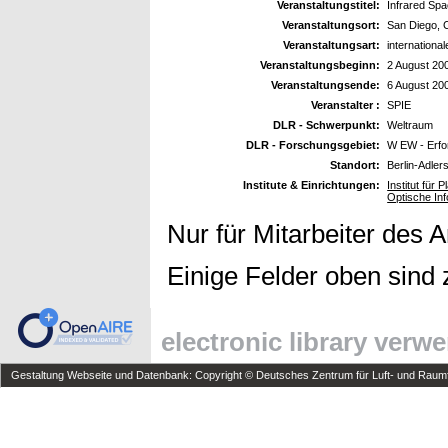
Veranstaltungstitel:
Infrared Sp
Veranstaltungsort:
San Diego, 
Veranstaltungsart:
internationa
Veranstaltungsbeginn:
2 August 20
Veranstaltungsende:
6 August 20
Veranstalter :
SPIE
DLR - Schwerpunkt:
Weltraum
DLR - Forschungsgebiet:
W EW - Erfo
Standort:
Berlin-Adler
Institute & Einrichtungen:
Institut für
Optische In
Nur für Mitarbeiter des 
Einige Felder oben sind 
electronic library verw
Gestaltung Webseite und Datenbank: Copyright © Deutsches Zentrum für Luft- und Raumfa