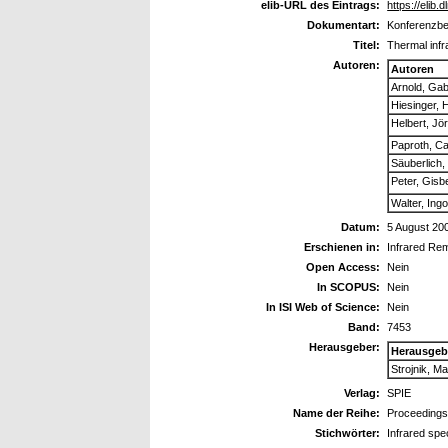
elib-URL des Eintrags:
https://elib.
Dokumentart:
Konferenzbei
Titel:
Thermal inf
Autoren:
Autoren
Arnold, Gab
Hiesinger, 
Helbert, Jö
Paproth, C
Säuberlich
Peter, Gisb
Walter, Ing
Datum:
5 August 20
Erschienen in:
Infrared Rem
Open Access:
Nein
In SCOPUS:
Nein
In ISI Web of Science:
Nein
Band:
7453
Herausgeber:
Herausgeb
Strojnik, Ma
Verlag:
SPIE
Name der Reihe:
Proceedings
Stichwörter:
Infrared spe