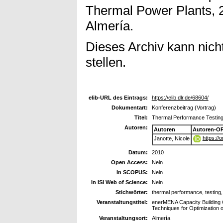
Thermal Power Plants, 
Almería.
Dieses Archiv kann nicht
stellen.
elib-URL des Eintrags:
https://elib.dlr.de/68604/
Dokumentart:
Konferenzbeitrag (Vortrag)
Titel:
Thermal Performance Testin
Autoren:
Autoren
Autoren-OR
https://
Janotte, Nicole
Datum:
2010
Open Access:
Nein
In SCOPUS:
Nein
In ISI Web of Science:
Nein
Stichwörter:
thermal performance, testing, 
Veranstaltungstitel:
enerMENA Capacity Buildin
Techniques for Optimization 
Veranstaltungsort:
Almería