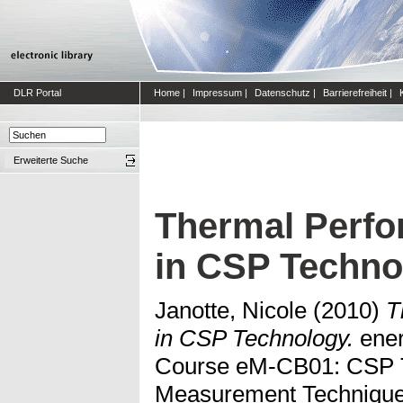
DLR Portal
Home
|
Impressum
|
Datenschutz
|
Barrierefreiheit
|
Erweiterte Suche
Thermal Perfo
in CSP Techno
Janotte, Nicole
(2010)
T
in CSP Technology.
ener
Course eM-CB01: CSP 
Measurement Techniques 