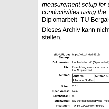
measurement setup for 
conductivities using the
Diplomarbeit, TU Berga
Dieses Archiv kann nicht
stellen.
elib-URL des
https://elib.dlr.de/68319/
Eintrags:
Dokumentart:
Hochschulschrift (Diplomarbeit
Titel:
Establishing a measurement set
Hot Strip method.
Autoren:
Autoren
Autoren-O
Uhlmann, Steffen
Datum:
2010
Open Access:
Nein
Seitenanzahl:
90
Stichwörter:
low thermal conductivities, me
Institution:
TU Bergakademie Freiberg