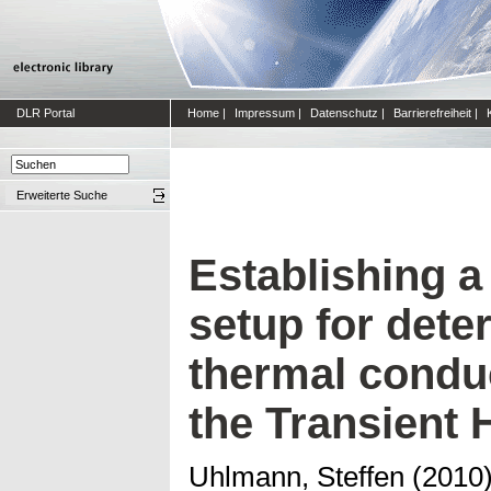
DLR Portal
Home
|
Impressum
|
Datenschutz
|
Barrierefreiheit
|
Erweiterte Suche
Establishing 
setup for dete
thermal conduc
the Transient 
Uhlmann, Steffen
(2010