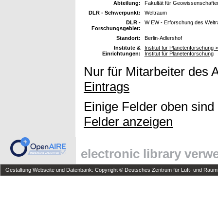
Abteilung:
Fakultät für Geowissenschaften
DLR - Schwerpunkt:
Weltraum
DLR -
W EW - Erforschung des Welt
Forschungsgebiet:
Standort:
Berlin-Adlershof
Institute &
Institut für Planetenforschung 
Einrichtungen:
Institut für Planetenforschung
Nur für Mitarbeiter des 
Eintrags
Einige Felder oben sind
Felder anzeigen
electronic library ver
Gestaltung Webseite und Datenbank: Copyright © Deutsches Zentrum für Luft- und Raumfa