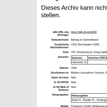
Dieses Archiv kann nicht
stellen.
elib-URL des
https://elib.dlr.de/6828/
Eintrags:
Dokumentart:
Beitrag im Sammelband
Zusätzliche
LIDO-Berichtsjahr=2000,
Informationen:
Titel:
TEC Monitoring by Using Satell
Autoren:
Autoren
Autoren-ORCI
Jakowski, N.
Datum:
1996
Erschienen in:
Modern Ionospheric Science,
Open Access:
Nein
In SCOPUS:
Nein
In ISI Web of
Nein
Science:
Herausgeber:
Herausgeber
Kohl H., Rüster R., Schlegel
Verlag:
Produserv GmbH Verlagsservic