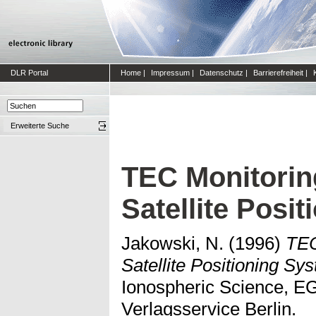
DLR Portal
Home
|
Impressum
|
Datenschutz
|
Barrierefreiheit
|
Erweiterte Suche
TEC Monitorin
Satellite Posi
Jakowski, N.
(1996)
TEC
Satellite Positioning Sy
Ionospheric Science, 
Verlagsservice Berlin.