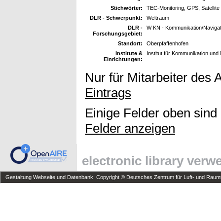
Stichwörter:
TEC-Monitoring, GPS, Satellite
DLR - Schwerpunkt:
Weltraum
DLR -
W KN - Kommunikation/Navigat
Forschungsgebiet:
Standort:
Oberpfaffenhofen
Institute &
Institut für Kommunikation und 
Einrichtungen:
Nur für Mitarbeiter des 
Eintrags
Einige Felder oben sind
Felder anzeigen
electronic library ver
Gestaltung Webseite und Datenbank: Copyright © Deutsches Zentrum für Luft- und Raumfa