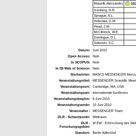
htt
Maturilli, Alessandro
Izenberg, N.R.
Sprague, A.L.
Holsclaw, G.M.
Head, J.W.
McClintock, W.E.
Domingue, D.L.
Solomon, S.C.
Datum:
Juni 2010
Open Access:
Nein
In SCOPUS:
Nein
In ISI Web of Science:
Nein
Stichwörter:
MASCS MESSENGER Mercu
Veranstaltungstitel:
MESSENGER Scientific Meet
Veranstaltungsort:
Cambridge, MA, USA
Veranstaltungsart:
internationale Konferenz
Veranstaltungsbeginn:
8 Juni 2010
Veranstaltungsende:
10 Juni 2010
Veranstalter :
MESSENGER Team
DLR - Schwerpunkt:
Weltraum
DLR -
W EW - Erforschung des Wel
Forschungsgebiet:
Standort:
Berlin-Adlershof