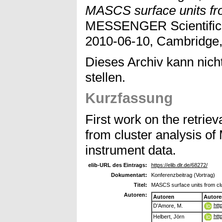
MASCS surface units fro
MESSENGER Scientific 
2010-06-10, Cambridge
Dieses Archiv kann nicht
stellen.
Kurzfassung
First work on the retriev
from cluster analysi
instrument data.
elib-URL des Eintrags:
https://elib.dlr.de/68272/
Dokumentart:
Konferenzbeitrag (Vortrag)
Titel:
MASCS surface units from clu
Autoren:
Autoren
Autore
htt
D’Amore, M.
htt
Helbert, Jörn