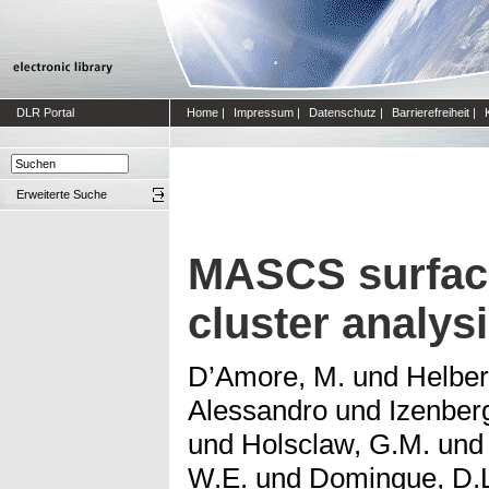
DLR Portal
Home
|
Impressum
|
Datenschutz
|
Barrierefreiheit
|
Erweiterte Suche
MASCS surface
cluster analys
D’Amore, M.
und
Helber
Alessandro
und
Izenber
und
Holsclaw, G.M.
un
W.E.
und
Domingue, D.