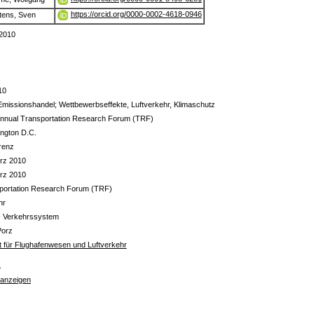
https://orcid.org/0000-0002-4618-0946
tens, Sven
2010
10
missionshandel; Wettbewerbseffekte, Luftverkehr, Klimaschutz
Annual Transportation Research Forum (TRF)
ngton D.C.
renz
rz 2010
rz 2010
portation Research Forum (TRF)
hr
- Verkehrssystem
Porz
ut für Flughafenwesen und Luftverkehr
s
 anzeigen