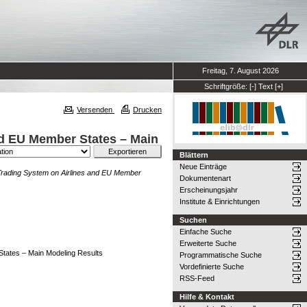
Freitag, 7. August 2026
Schriftgröße:
[-]
Text
[+]
Versenden
Drucken
d EU Member States – Main
Blättern
Neue Einträge
rading System on Airlines and EU Member
Dokumentenart
)
Erscheinungsjahr
Institute & Einrichtungen
Suchen
Einfache Suche
Erweiterte Suche
tates – Main Modeling Results
Programmatische Suche
Vordefinierte Suche
RSS-Feed
Hilfe & Kontakt