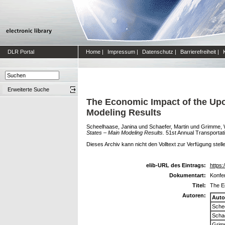
DLR Portal
Home
|
Impressum
|
Datenschutz
|
Barrierefreiheit
|
Erweiterte Suche
The Economic Impact of the Up
Modeling Results
Scheelhaase, Janina
und
Schaefer, Martin
und
Grimme, 
States – Main Modeling Results.
51st Annual Transportat
Dieses Archiv kann nicht den Volltext zur Verfügung stell
elib-URL des Eintrags:
https:
Dokumentart:
Konfer
Titel:
The E
Autoren:
Auto
Sche
Schae
Grim