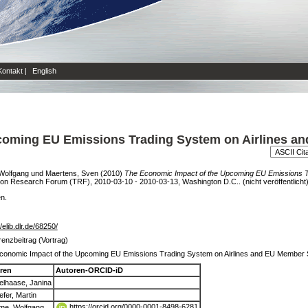
Kontakt
|
English
coming EU Emissions Trading System on Airlines an
Wolfgang
und
Maertens, Sven
(2010)
The Economic Impact of the Upcoming EU Emissions T
ion Research Forum (TRF), 2010-03-10 - 2010-03-13, Washington D.C.. (nicht veröffentlicht
en.
//elib.dlr.de/68250/
enzbeitrag (Vortrag)
conomic Impact of the Upcoming EU Emissions Trading System on Airlines and EU Member S
ren
Autoren-ORCID-iD
elhaase, Janina
fer, Martin
https://orcid.org/0000-0001-8498-6281
me, Wolfgang