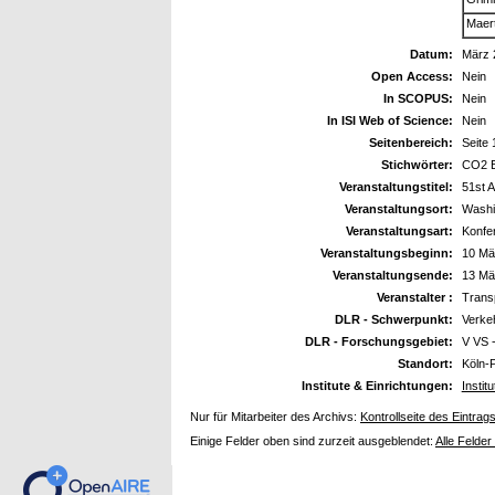
Maer
Datum:
März 
Open Access:
Nein
In SCOPUS:
Nein
In ISI Web of Science:
Nein
Seitenbereich:
Seite 
Stichwörter:
CO2 E
Veranstaltungstitel:
51st 
Veranstaltungsort:
Washi
Veranstaltungsart:
Konfe
Veranstaltungsbeginn:
10 Mä
Veranstaltungsende:
13 Mä
Veranstalter :
Trans
DLR - Schwerpunkt:
Verke
DLR - Forschungsgebiet:
V VS 
Standort:
Köln-
Institute & Einrichtungen:
Instit
Nur für Mitarbeiter des Archivs:
Kontrollseite des Eintrag
Einige Felder oben sind zurzeit ausgeblendet:
Alle Felder