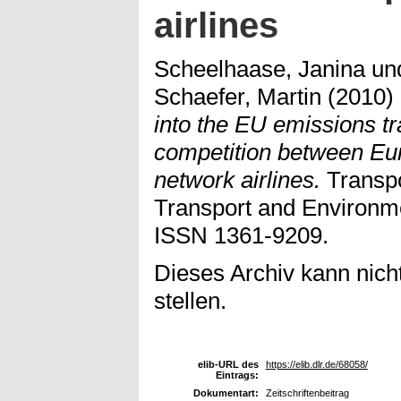
airlines
Scheelhaase, Janina
un
Schaefer, Martin
(2010)
into the EU emissions t
competition between E
network airlines.
Transpo
Transport and Environme
ISSN 1361-9209.
Dieses Archiv kann nicht
stellen.
elib-URL des
https://elib.dlr.de/68058/
Eintrags:
Dokumentart:
Zeitschriftenbeitrag