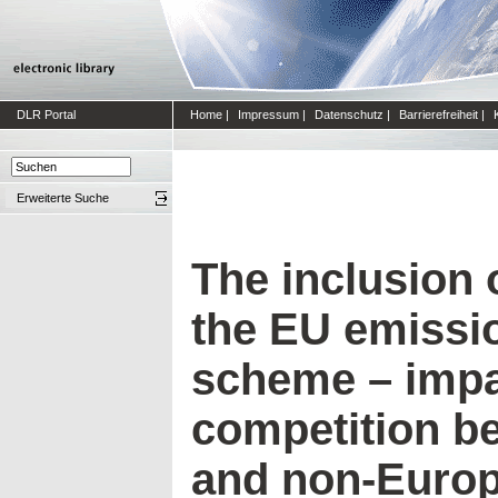
DLR Portal
Home
|
Impressum
|
Datenschutz
|
Barrierefreiheit
|
Erweiterte Suche
The inclusion o
the EU emissi
scheme – impa
competition b
and non-Euro