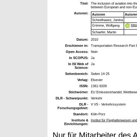
Titel:
The inclusion of aviation into
between European and non-Eur
Autoren:
Autoren
Autore
Scheelhaase, Janina
http
Grimme, Wolfgang
Schaefer, Martin
Datum:
2010
Erschienen in:
Transportation Research Part 
Open Access:
Nein
In SCOPUS:
Ja
In ISI Web of
Ja
Science:
Seitenbereich:
Seiten 14-25
Verlag:
Elsevier
ISSN:
1361-9209
Stichwörter:
EU Emissionshandel; Wettbewer
DLR - Schwerpunkt:
Verkehr
DLR -
V VS - Verkehrssystem
Forschungsgebiet:
Standort:
Köln-Porz
Institute &
Institut für Flughafenwesen un
Einrichtungen:
Nur für Mitarbeiter des 