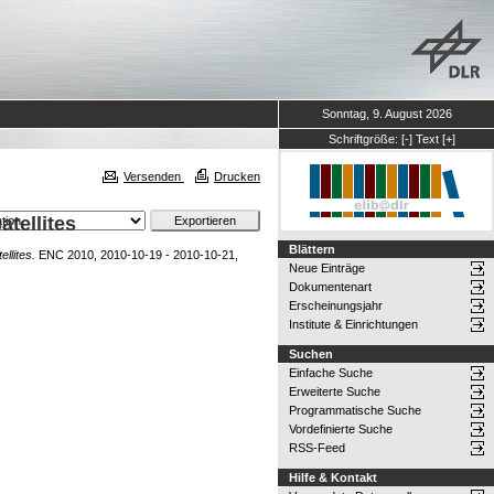
Sonntag, 9. August 2026
Schriftgröße:
[-]
Text
[+]
Versenden
Drucken
tellites
Blättern
llites.
ENC 2010, 2010-10-19 - 2010-10-21,
Neue Einträge
Dokumentenart
Erscheinungsjahr
Institute & Einrichtungen
Suchen
Einfache Suche
Erweiterte Suche
Programmatische Suche
Vordefinierte Suche
RSS-Feed
Hilfe & Kontakt