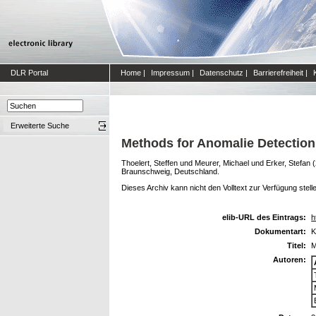
DLR Portal
Home
|
Impressum
|
Datenschutz
|
Barrierefreiheit
|
Erweiterte Suche
Methods for Anomalie Detection
Thoelert, Steffen
und
Meurer, Michael
und
Erker, Stefan
(
Braunschweig, Deutschland.
Dieses Archiv kann nicht den Volltext zur Verfügung stell
elib-URL des Eintrags:
h
Dokumentart:
K
Titel:
M
Autoren: