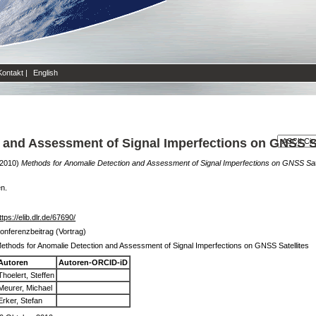
Kontakt
|
English
 and Assessment of Signal Imperfections on GNSS Sa
2010)
Methods for Anomalie Detection and Assessment of Signal Imperfections on GNSS Sate
en.
ttps://elib.dlr.de/67690/
onferenzbeitrag (Vortrag)
ethods for Anomalie Detection and Assessment of Signal Imperfections on GNSS Satellites
Autoren
Autoren-ORCID-iD
Thoelert, Steffen
Meurer, Michael
Erker, Stefan