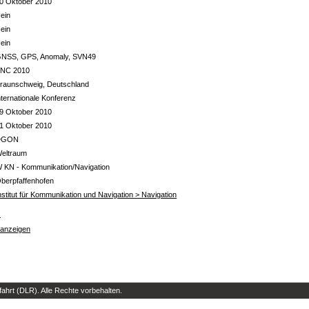
0 Oktober 2010
ein
ein
ein
NSS, GPS, Anomaly, SVN49
NC 2010
raunschweig, Deutschland
nternationale Konferenz
9 Oktober 2010
1 Oktober 2010
DGON
eltraum
 KN - Kommunikation/Navigation
berpfaffenhofen
nstitut für Kommunikation und Navigation > Navigation
s
 anzeigen
hrt (DLR). Alle Rechte vorbehalten.