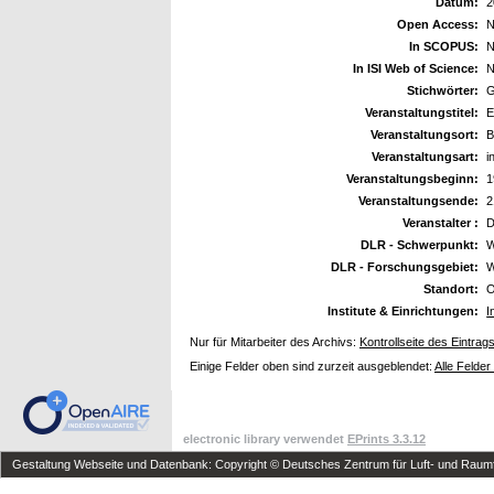
Datum:
2
Open Access:
N
In SCOPUS:
N
In ISI Web of Science:
N
Stichwörter:
G
Veranstaltungstitel:
E
Veranstaltungsort:
B
Veranstaltungsart:
i
Veranstaltungsbeginn:
1
Veranstaltungsende:
2
Veranstalter :
DLR - Schwerpunkt:
W
DLR - Forschungsgebiet:
W
Standort:
O
Institute & Einrichtungen:
I
Nur für Mitarbeiter des Archivs:
Kontrollseite des Eintrag
Einige Felder oben sind zurzeit ausgeblendet:
Alle Felder
electronic library verwendet
EPrints 3.3.12
Gestaltung Webseite und Datenbank: Copyright © Deutsches Zentrum für Luft- und Raumfa