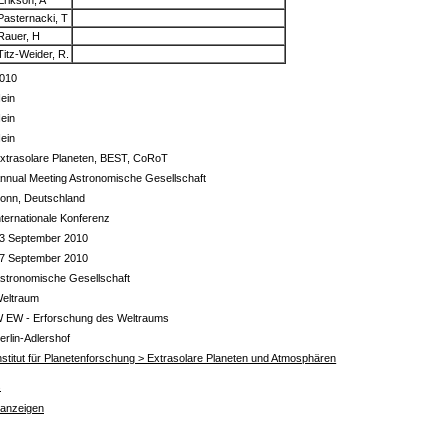
Pasternacki, T
Rauer, H
Titz-Weider, R.
010
ein
ein
ein
xtrasolare Planeten, BEST, CoRoT
nnual Meeting Astronomische Gesellschaft
onn, Deutschland
nternationale Konferenz
3 September 2010
7 September 2010
stronomische Gesellschaft
eltraum
 EW - Erforschung des Weltraums
erlin-Adlershof
nstitut für Planetenforschung > Extrasolare Planeten und Atmosphären
s
 anzeigen