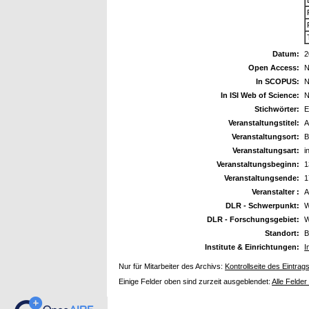
Datum:
2
Open Access:
N
In SCOPUS:
N
In ISI Web of Science:
N
Stichwörter:
E
Veranstaltungstitel:
A
Veranstaltungsort:
B
Veranstaltungsart:
i
Veranstaltungsbeginn:
1
Veranstaltungsende:
1
Veranstalter :
A
DLR - Schwerpunkt:
W
DLR - Forschungsgebiet:
W
Standort:
B
Institute & Einrichtungen:
I
Nur für Mitarbeiter des Archivs:
Kontrollseite des Eintrag
Einige Felder oben sind zurzeit ausgeblendet:
Alle Felder