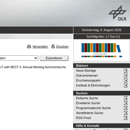
Donnerstag, 6. August 2026
Schriftgröße:
[-]
Text
[+]
Versenden
Drucken
Blättern
T with BEST II.
Annual Meeting Astronomische
Neue Einträge
Dokumentenart
Erscheinungsjahr
Institute & Einrichtungen
Suchen
Einfache Suche
Erweiterte Suche
Programmatische Suche
Vordefinierte Suche
RSS-Feed
Hilfe & Kontakt