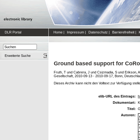
DLR Portal
Home
|
Impressum
|
Datenschutz
|
Barrierefreiheit
|
Erweiterte Suche
Ground based support for CoRo
Fruth, T
und
Cabrera, J
und
Csizmadia, S
und
Erikson, A
Gesellschaft, 2010-09-13 - 2010-09-17, Bonn, Deutschla
Dieses Archiv kann nicht den Volltext zur Verfügung stell
elib-URL des Eintrags:
h
Dokumentart:
K
Titel:
G
Autoren: