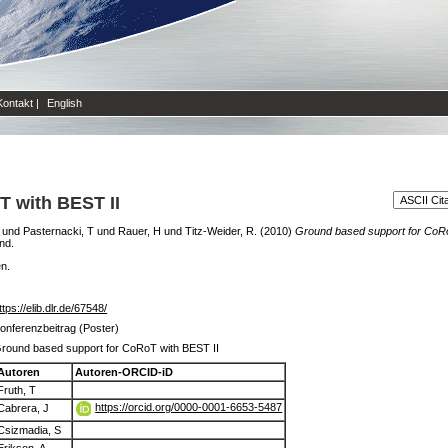
Kontakt
|
English
T with BEST II
und
Pasternacki, T
und
Rauer, H
und
Titz-Weider, R.
(2010)
Ground based support for CoRo
nd.
en.
ttps://elib.dlr.de/67548/
onferenzbeitrag (Poster)
round based support for CoRoT with BEST II
Autoren
Autoren-ORCID-iD
Fruth, T
https://orcid.org/0000-0001-6653-5487
Cabrera, J
Csizmadia, S
Erikson, A