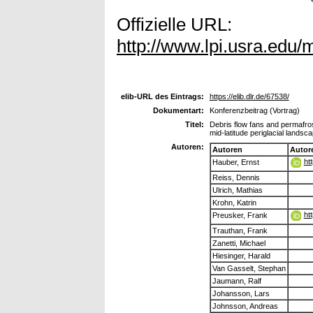
Offizielle URL:
http://www.lpi.usra.edu/
elib-URL des Eintrags:
https://elib.dlr.de/67538/
Dokumentart:
Konferenzbeitrag (Vortrag)
Titel:
Debris flow fans and permafros
mid-latitude periglacial landsc
Autoren:
Autoren
Autor
ht
Hauber, Ernst
Reiss, Dennis
Ulrich, Mathias
Krohn, Katrin
ht
Preusker, Frank
Trauthan, Frank
Zanetti, Michael
Hiesinger, Harald
Van Gasselt, Stephan
Jaumann, Ralf
Johansson, Lars
Johnsson, Andreas