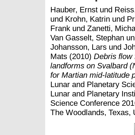
Hauber, Ernst
und
Reiss
und
Krohn, Katrin
und
Pr
Frank
und
Zanetti, Micha
Van Gasselt, Stephan
u
Johansson, Lars
und
Jo
Mats
(2010)
Debris flow
landforms on Svalbard (
for Martian mid-latitude 
Lunar and Planetary Scie
Lunar and Planetary Inst
Science Conference 2010
The Woodlands, Texas,