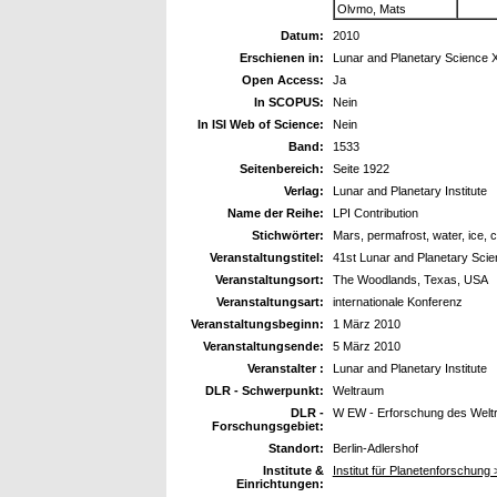
Olvmo, Mats
Datum:
2010
Erschienen in:
Lunar and Planetary Science 
Open Access:
Ja
In SCOPUS:
Nein
In ISI Web of Science:
Nein
Band:
1533
Seitenbereich:
Seite 1922
Verlag:
Lunar and Planetary Institute
Name der Reihe:
LPI Contribution
Stichwörter:
Mars, permafrost, water, ice, c
Veranstaltungstitel:
41st Lunar and Planetary Sci
Veranstaltungsort:
The Woodlands, Texas, USA
Veranstaltungsart:
internationale Konferenz
Veranstaltungsbeginn:
1 März 2010
Veranstaltungsende:
5 März 2010
Veranstalter :
Lunar and Planetary Institute
DLR - Schwerpunkt:
Weltraum
DLR -
W EW - Erforschung des Wel
Forschungsgebiet:
Standort:
Berlin-Adlershof
Institute &
Institut für Planetenforschung
Einrichtungen: