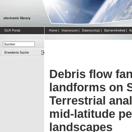
DLR Portal
Home
|
Impressum
|
Datenschutz
|
Barrierefreiheit
|
K
Erweiterte Suche
Debris flow fa
landforms on 
Terrestrial ana
mid-latitude pe
landscapes