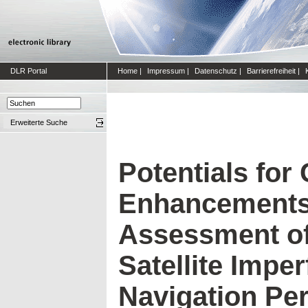
DLR Portal
Home
|
Impressum
|
Datenschutz
|
Barrierefreiheit
|
Erweiterte Suche
Potentials for
Enhancements
Assessment of
Satellite Imper
Navigation Pe