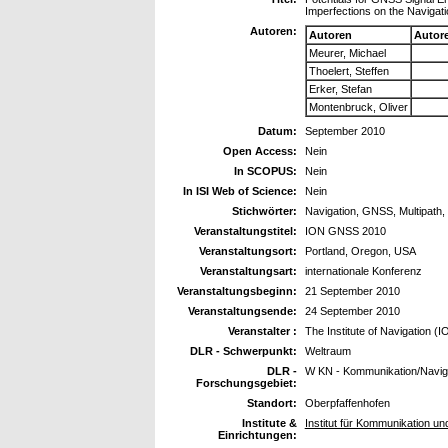
Imperfections on the Naviga
Autoren:
Autoren
Autor
Meurer, Michael
Thoelert, Steffen
Erker, Stefan
Montenbruck, Oliver
Datum:
September 2010
Open Access:
Nein
In SCOPUS:
Nein
In ISI Web of Science:
Nein
Stichwörter:
Navigation, GNSS, Multipath
Veranstaltungstitel:
ION GNSS 2010
Veranstaltungsort:
Portland, Oregon, USA
Veranstaltungsart:
internationale Konferenz
Veranstaltungsbeginn:
21 September 2010
Veranstaltungsende:
24 September 2010
Veranstalter :
The Institute of Navigation (I
DLR - Schwerpunkt:
Weltraum
DLR -
W KN - Kommunikation/Navig
Forschungsgebiet:
Standort:
Oberpfaffenhofen
Institute &
Institut für Kommunikation un
Einrichtungen: