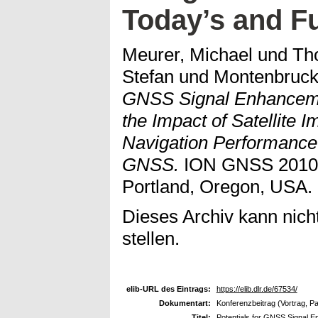
Today’s and F
Meurer, Michael
und
Tho
Stefan
und
Montenbruck,
GNSS Signal Enhanceme
the Impact of Satellite I
Navigation Performance 
GNSS.
ION GNSS 2010, 
Portland, Oregon, USA.
Dieses Archiv kann nicht
stellen.
elib-URL des Eintrags:
https://elib.dlr.de/67534/
Dokumentart:
Konferenzbeitrag (Vortrag, P
Titel:
Potentials for GNSS Signal E