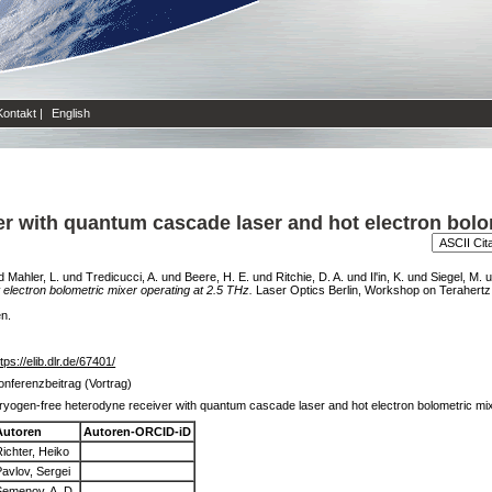
Kontakt
|
English
r with quantum cascade laser and hot electron bolo
d
Mahler, L.
und
Tredicucci, A.
und
Beere, H. E.
und
Ritchie, D. A.
und
Il'in, K.
und
Siegel, M.
u
electron bolometric mixer operating at 2.5 THz.
Laser Optics Berlin, Workshop on Terahertz
en.
tps://elib.dlr.de/67401/
onferenzbeitrag (Vortrag)
ryogen-free heterodyne receiver with quantum cascade laser and hot electron bolometric mix
Autoren
Autoren-ORCID-iD
Richter, Heiko
Pavlov, Sergei
Semenov, A. D.