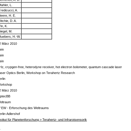
ahler, L.
redicucci, A.
Beere, H. E.
itchie, D. A.
l'in, K.
iegel, M.
Huebers, H.-W.
2 März 2010
ein
ein
ein
Hz, crypgen-free, heterodyne receiver, hot electron bolometer, quantum cascade laser
aser Optics Berlin, Workshop on Terahertz Research
erlin
orkshop
2 März 2010
ptecBB
eltraum
 EW - Erforschung des Weltraums
erlin-Adlershof
nstitut für Planetenforschung > Terahertz- und Infrarotsensorik
s