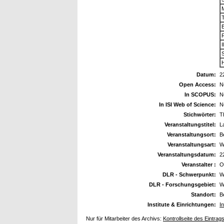
M
T
R
I
S
Datum:
2
Open Access:
N
In SCOPUS:
N
In ISI Web of Science:
N
Stichwörter:
T
Veranstaltungstitel:
L
Veranstaltungsort:
B
Veranstaltungsart:
W
Veranstaltungsdatum:
2
Veranstalter :
O
DLR - Schwerpunkt:
W
DLR - Forschungsgebiet:
W
Standort:
B
Institute & Einrichtungen:
I
Nur für Mitarbeiter des Archivs:
Kontrollseite des Eintrag