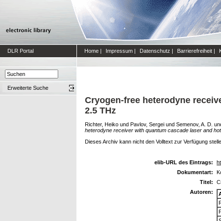
DLR Portal
Home
|
Impressum
|
Datenschutz
|
Barrierefreiheit
|
Erweiterte Suche
Cryogen-free heterodyne receive
2.5 THz
Richter, Heiko
und
Pavlov, Sergei
und
Semenov, A. D.
un
heterodyne receiver with quantum cascade laser and hot 
Dieses Archiv kann nicht den Volltext zur Verfügung stell
elib-URL des Eintrags:
ht
Dokumentart:
K
Titel:
C
Autoren: