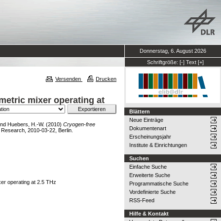
Donnerstag, 6. August 2026
Schriftgröße:
[-]
Text
[+]
Versenden
Drucken
metric mixer operating at
Blättern
Neue Einträge
nd
Huebers, H.-W.
(2010)
Cryogen-free
Dokumentenart
 Research, 2010-03-22, Berlin.
Erscheinungsjahr
Institute & Einrichtungen
Suchen
Einfache Suche
Erweiterte Suche
er operating at 2.5 THz
Programmatische Suche
Vordefinierte Suche
RSS-Feed
Hilfe & Kontakt