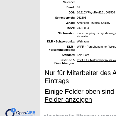
Science:
Band:
81
DOI:
10.1103/PhysRevE.81.061506
Seitenbereich:
061506
Verlag:
American Physical Society
ISSN:
2470-0045
Stichwörter:
mode coupling theory, rheology
simulation
DLR - Schwerpunkt:
Weltraum
DLR -
W FR - Forschung unter Welt
Forschungsgebiet:
Standort:
Köln-Porz
Institute &
Institut für Materialphysik im W
Einrichtungen:
Nur für Mitarbeiter des 
Eintrags
Einige Felder oben sind
Felder anzeigen