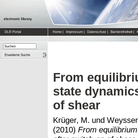
DLR Portal
Home
|
Impressum
|
Datenschutz
|
Barrierefreiheit
|
Erweiterte Suche
From equilibri
state dynamics
of shear
Krüger, M.
und
Weysser,
(2010)
From equilibrium