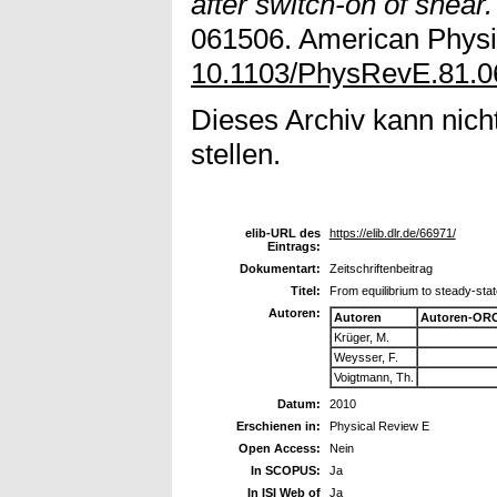
after switch-on of shear.
061506. American Physic
10.1103/PhysRevE.81.
Dieses Archiv kann nicht
stellen.
elib-URL des
https://elib.dlr.de/66971/
Eintrags:
Dokumentart:
Zeitschriftenbeitrag
Titel:
From equilibrium to steady-sta
Autoren:
Autoren
Autoren-ORC
Krüger, M.
Weysser, F.
Voigtmann, Th.
Datum:
2010
Erschienen in:
Physical Review E
Open Access:
Nein
In SCOPUS:
Ja
In ISI Web of
Ja