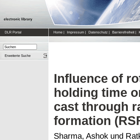
DLR Portal
Home
|
Impressum
|
Datenschutz
|
Barrierefreiheit
|
Erweiterte Suche
Influence of r
holding time o
cast through r
formation (RS
Sharma, Ashok
und
Rat