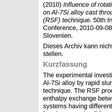
(2010)
Influence of rota
on Al-7Si alloy cast thro
(RSF) technique.
50th In
Conference, 2010-09-08 
Slovenien.
Dieses Archiv kann nicht
stellen.
Kurzfassung
The experimental investi
Al-7Si alloy by rapid sl
technique. The RSF proc
enthalpy exchange betwe
systems having different