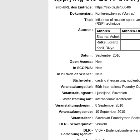
elib-URL des Eintrags:
https://elib.dlr.de/66848/
Dokumentart:
Konferenzbeitrag (Vortrag)
Titel:
Influence of rotation speed an
(RSF) technique
Autoren:
Autoren
Autoren-O
Sharma, Ashok
Ratke, Lorenz
Kohli, Divya
Datum:
September 2010
Open Access:
Nein
In SCOPUS:
Nein
In ISI Web of Science:
Nein
Stichwörter:
casting rheocasting, nucleatio
Veranstaltungstitel:
50th International Foundry C
Veranstaltungsort:
Ljubbljana, Slovenien
Veranstaltungsart:
internationale Konferenz
Veranstaltungsbeginn:
8 September 2010
Veranstaltungsende:
10 September 2010
Veranstalter :
Slovenian Foundrymen Socie
DLR - Schwerpunkt:
Verkehr
DLR -
V BF - Bodengebundene Fah
Forschungsgebiet: