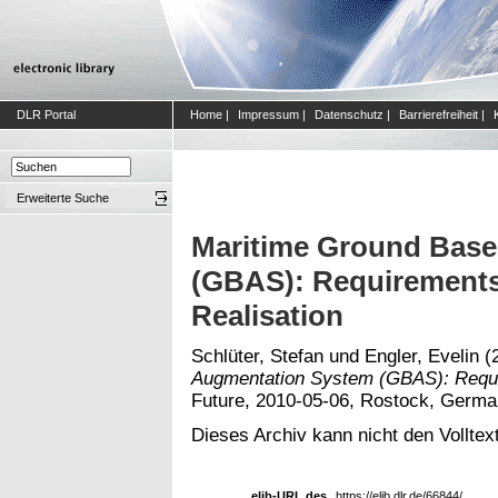
DLR Portal
Home
|
Impressum
|
Datenschutz
|
Barrierefreiheit
|
Erweiterte Suche
Maritime Ground Bas
(GBAS): Requirements
Realisation
Schlüter, Stefan
und
Engler, Evelin
(
Augmentation System (GBAS): Requir
Future, 2010-05-06, Rostock, Germa
Dieses Archiv kann nicht den Volltext
elib-URL des
https://elib.dlr.de/66844/