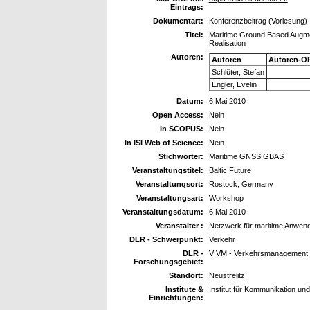
Eintrags:
Dokumentart:
Konferenzbeitrag (Vorlesung)
Titel:
Maritime Ground Based Augme
Realisation
Autoren:
Autoren
Autoren-O
Schlüter, Stefan
Engler, Evelin
Datum:
6 Mai 2010
Open Access:
Nein
In SCOPUS:
Nein
In ISI Web of Science:
Nein
Stichwörter:
Maritime GNSS GBAS
Veranstaltungstitel:
Baltic Future
Veranstaltungsort:
Rostock, Germany
Veranstaltungsart:
Workshop
Veranstaltungsdatum:
6 Mai 2010
Veranstalter :
Netzwerk für maritime Anwen
DLR - Schwerpunkt:
Verkehr
DLR -
V VM - Verkehrsmanagement
Forschungsgebiet:
Standort:
Neustrelitz
Institute &
Institut für Kommunikation und
Einrichtungen: