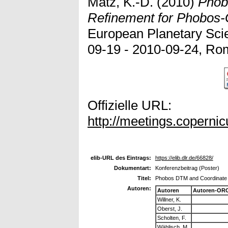
Matz, K.-D.
(2010)
Phob
Refinement for Phobos-
European Planetary Sci
09-19 - 2010-09-24, Rome
Offizielle URL:
http://meetings.coperni
elib-URL des Eintrags:
https://elib.dlr.de/66828/
Dokumentart:
Konferenzbeitrag (Poster)
Titel:
Phobos DTM and Coordinate 
Autoren:
Autoren
Autoren-ORC
Willner, K.
Oberst, J.
Scholten, F.
Wählisch, M.