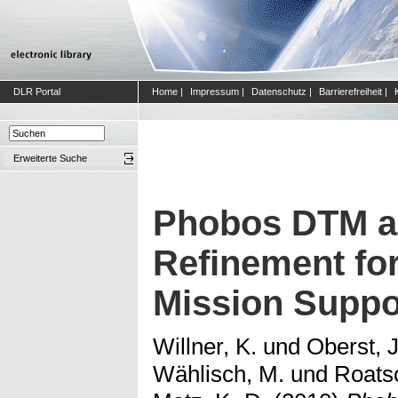
DLR Portal
Home
|
Impressum
|
Datenschutz
|
Barrierefreiheit
|
Erweiterte Suche
Phobos DTM a
Refinement fo
Mission Suppo
Willner, K.
und
Oberst, J
Wählisch, M.
und
Roats