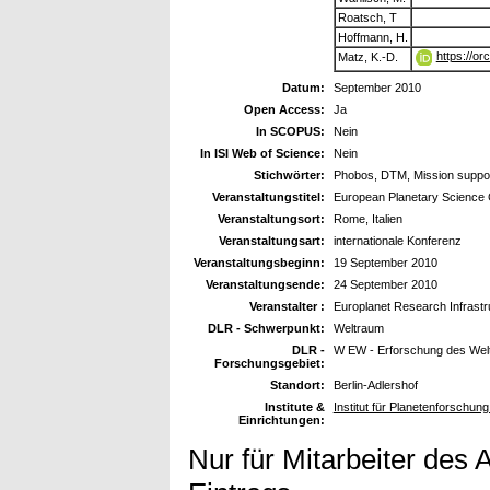
Roatsch, T
Hoffmann, H.
https://o
Matz, K.-D.
Datum:
September 2010
Open Access:
Ja
In SCOPUS:
Nein
In ISI Web of Science:
Nein
Stichwörter:
Phobos, DTM, Mission suppo
Veranstaltungstitel:
European Planetary Science
Veranstaltungsort:
Rome, Italien
Veranstaltungsart:
internationale Konferenz
Veranstaltungsbeginn:
19 September 2010
Veranstaltungsende:
24 September 2010
Veranstalter :
Europlanet Research Infrastr
DLR - Schwerpunkt:
Weltraum
DLR -
W EW - Erforschung des Wel
Forschungsgebiet:
Standort:
Berlin-Adlershof
Institute &
Institut für Planetenforschun
Einrichtungen:
Nur für Mitarbeiter des 