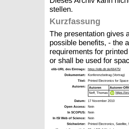
Dieses Archiv kann nicht
stellen.
Kurzfassung
The presentation gives 
possible benefits, - the 
requirements for printed 
or shall be used for spa
elib-URL des Eintrags:
https://elib.dlr.de/66475/
Dokumentart:
Konferenzbeitrag (Vortrag)
Titel:
Printed Electronics for Space
Autoren:
Autoren
Autoren-OR
https://o
Neff, Thomas
Datum:
17 November 2010
Open Access:
Nein
In SCOPUS:
Nein
In ISI Web of Science:
Nein
Stichwörter:
Printed Electronics, Satellit