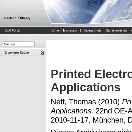
DLR Portal
Home
|
Impressum
|
Datenschutz
|
Barrierefreiheit
|
Erweiterte Suche
Printed Electr
Applications
Neff, Thomas
(2010)
Pr
Applications.
22nd OE-A 
2010-11-17, München, D