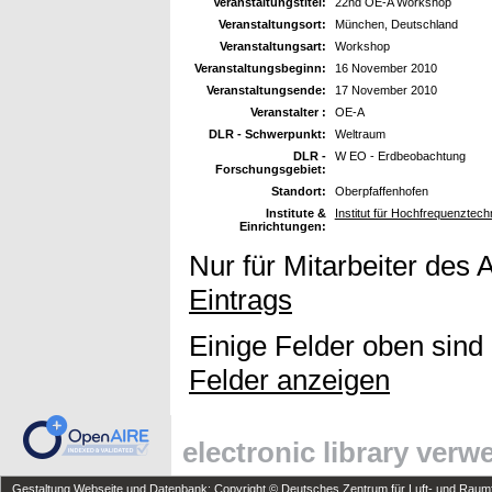
Veranstaltungstitel:
22nd OE-A Workshop
Veranstaltungsort:
München, Deutschland
Veranstaltungsart:
Workshop
Veranstaltungsbeginn:
16 November 2010
Veranstaltungsende:
17 November 2010
Veranstalter :
OE-A
DLR - Schwerpunkt:
Weltraum
DLR -
W EO - Erdbeobachtung
Forschungsgebiet:
Standort:
Oberpfaffenhofen
Institute &
Institut für Hochfrequenztec
Einrichtungen:
Nur für Mitarbeiter des 
Eintrags
Einige Felder oben sind
Felder anzeigen
electronic library ver
Gestaltung Webseite und Datenbank: Copyright © Deutsches Zentrum für Luft- und Raumfa