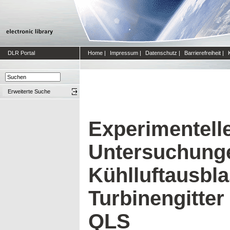
DLR Portal
Home
|
Impressum
|
Datenschutz
|
Barrierefreiheit
|
Erweiterte Suche
Experimentell
Untersuchung
Kühlluftausbl
Turbinengitter
QLS