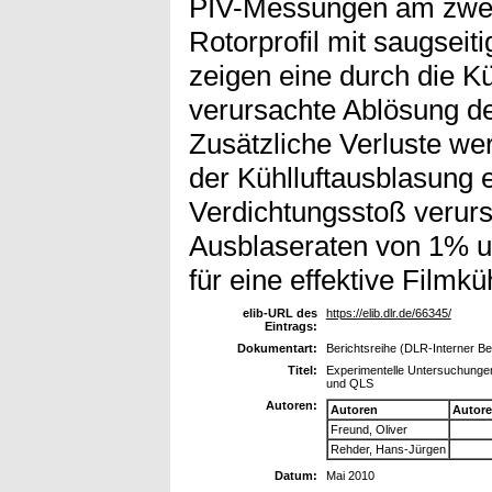
PIV-Messungen am zweite
Rotorprofil mit saugseit
zeigen eine durch die K
verursachte Ablösung d
Zusätzliche Verluste wer
der Kühlluftausblasung 
Verdichtungsstoß verurs
Ausblaseraten von 1% u
für eine effektive Filmk
elib-URL des
https://elib.dlr.de/66345/
Eintrags:
Dokumentart:
Berichtsreihe (DLR-Interner Be
Titel:
Experimentelle Untersuchungen
und QLS
Autoren:
Autoren
Autor
Freund, Oliver
Rehder, Hans-Jürgen
Datum:
Mai 2010