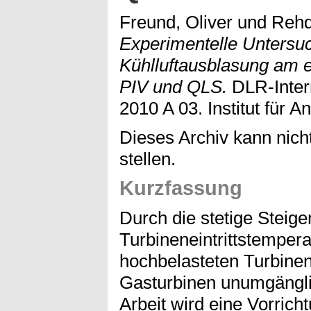
Freund, Oliver
und
Rehd
Experimentelle Untersu
Kühlluftausblasung am e
PIV und QLS.
DLR-Intern
2010 A 03. Institut für A
Dieses Archiv kann nicht
stellen.
Kurzfassung
Durch die stetige Steige
Turbineneintrittstempera
hochbelasteten Turbin
Gasturbinen unumgänglic
Arbeit wird eine Vorric