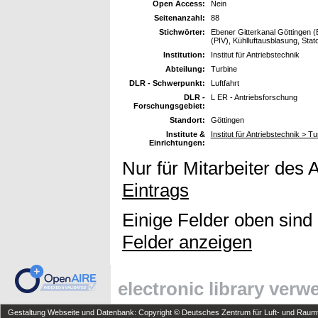
Open Access:
Nein
Seitenanzahl:
88
Stichwörter:
Ebener Gitterkanal Göttingen (
(PIV), Kühlluftausblasung, Stat
Institution:
Institut für Antriebstechnik
Abteilung:
Turbine
DLR - Schwerpunkt:
Luftfahrt
DLR -
L ER - Antriebsforschung
Forschungsgebiet:
Standort:
Göttingen
Institute &
Institut für Antriebstechnik > Tu
Einrichtungen:
Nur für Mitarbeiter des 
Eintrags
Einige Felder oben sind
Felder anzeigen
electronic library ver
Gestaltung Webseite und Datenbank: Copyright © Deutsches Zentrum für Luft- und Raumfa