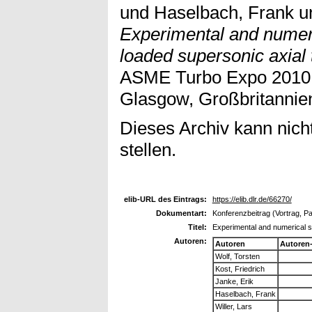
und
Haselbach, Frank
u
Experimental and numeri
loaded supersonic axial
ASME Turbo Expo 2010,
Glasgow, Großbritannie
Dieses Archiv kann nicht
stellen.
elib-URL des Eintrags:
https://elib.dlr.de/66270/
Dokumentart:
Konferenzbeitrag (Vortrag, P
Titel:
Experimental and numerical s
Autoren:
Autoren
Autoren
Wolf, Torsten
Kost, Friedrich
Janke, Erik
Haselbach, Frank
Willer, Lars