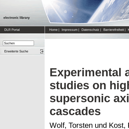
DLR Portal
Home
|
Impressum
|
Datenschutz
|
Barrierefreiheit
|
Erweiterte Suche
Experimental 
studies on hig
supersonic axi
cascades
Wolf, Torsten
und
Kost, 