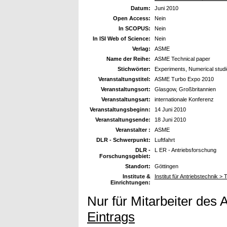
Datum:
Juni 2010
Open Access:
Nein
In SCOPUS:
Nein
In ISI Web of Science:
Nein
Verlag:
ASME
Name der Reihe:
ASME Technical paper
Stichwörter:
Experiments, Numerical stud
Veranstaltungstitel:
ASME Turbo Expo 2010
Veranstaltungsort:
Glasgow, Großbritannien
Veranstaltungsart:
internationale Konferenz
Veranstaltungsbeginn:
14 Juni 2010
Veranstaltungsende:
18 Juni 2010
Veranstalter :
ASME
DLR - Schwerpunkt:
Luftfahrt
DLR -
L ER - Antriebsforschung
Forschungsgebiet:
Standort:
Göttingen
Institute &
Institut für Antriebstechnik > 
Einrichtungen:
Nur für Mitarbeiter des 
Eintrags