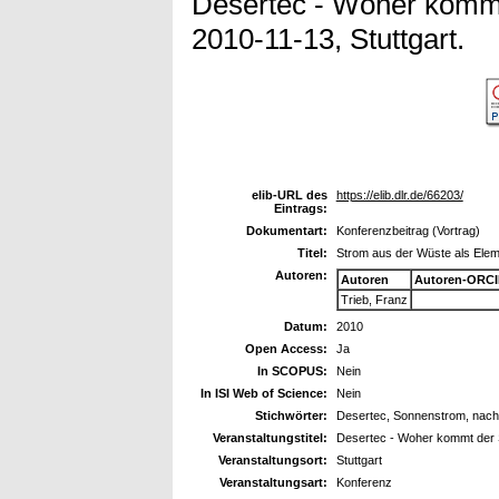
Desertec - Woher kommt
2010-11-13, Stuttgart.
elib-URL des
https://elib.dlr.de/66203/
Eintrags:
Dokumentart:
Konferenzbeitrag (Vortrag)
Titel:
Strom aus der Wüste als Elem
Autoren:
Autoren
Autoren-ORCI
Trieb, Franz
Datum:
2010
Open Access:
Ja
In SCOPUS:
Nein
In ISI Web of Science:
Nein
Stichwörter:
Desertec, Sonnenstrom, nachh
Veranstaltungstitel:
Desertec - Woher kommt der 
Veranstaltungsort:
Stuttgart
Veranstaltungsart:
Konferenz