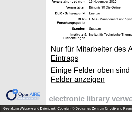
Veranstaltungsdatum:
13 November 2010
Veranstalter :
Bündnis 90 Die Grünen
DLR - Schwerpunkt:
Energie
DLR -
E MS - Management und Sys
Forschungsgebiet:
Standort:
Stuttgart
Institute &
Institut für Technische The
Einrichtungen:
Nur für Mitarbeiter des 
Eintrags
Einige Felder oben sind
Felder anzeigen
electronic library ver
Gestaltung Webseite und Datenbank: Copyright © Deutsches Zentrum für Luft- und Raumfa