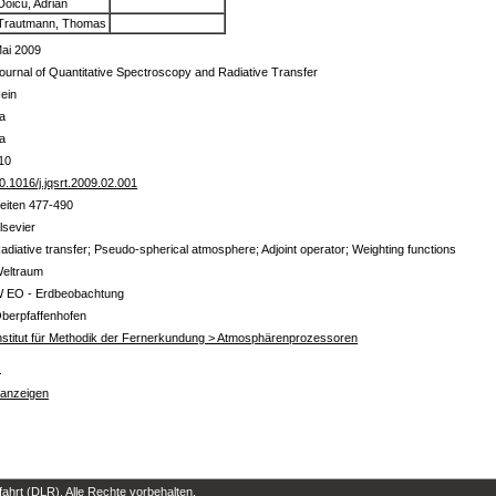
Doicu, Adrian
Trautmann, Thomas
ai 2009
ournal of Quantitative Spectroscopy and Radiative Transfer
ein
a
a
10
0.1016/j.jqsrt.2009.02.001
eiten 477-490
lsevier
adiative transfer; Pseudo-spherical atmosphere; Adjoint operator; Weighting functions
eltraum
 EO - Erdbeobachtung
berpfaffenhofen
nstitut für Methodik der Fernerkundung > Atmosphärenprozessoren
s
 anzeigen
hrt (DLR). Alle Rechte vorbehalten.