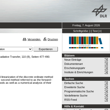
Freitag, 7. August 2026
Schriftgröße:
[-]
Text
[+]
Versenden
Drucken
Blättern
diative Transfer, 110 (8), Seiten 477-490.
Neue Einträge
Dokumentenart
Erscheinungsjahr
Institute & Einrichtungen
linearization of the discrete ordinate method
Suchen
he second method referred to as the forward–
ods as well as a numerical analysis of their
Einfache Suche
Erweiterte Suche
Programmatische Suche
Vordefinierte Suche
RSS-Feed
Hilfe & Kontakt