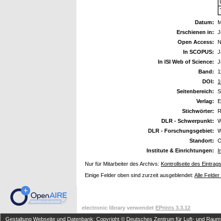
Datum:
M
Erschienen in:
J
Open Access:
N
In SCOPUS:
J
In ISI Web of Science:
J
Band:
1
DOI:
1
Seitenbereich:
S
Verlag:
E
Stichwörter:
R
DLR - Schwerpunkt:
W
DLR - Forschungsgebiet:
W
Standort:
O
Institute & Einrichtungen:
I
Nur für Mitarbeiter des Archivs:
Kontrollseite des Eintrag
Einige Felder oben sind zurzeit ausgeblendet:
Alle Felder
electronic library verwendet
EPrints 3.3.12
Gestaltung Webseite und Datenbank: Copyright © Deutsches Zentrum für Luft- und Raumfa