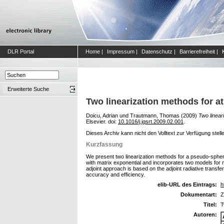
DLR Portal
Home
|
Impressum
|
Datenschutz
|
Barrierefreiheit
|
Erweiterte Suche
Two linearization methods for 
Doicu, Adrian
und
Trautmann, Thomas
(2009)
Two linear
Elsevier. doi:
10.1016/j.jqsrt.2009.02.001
.
Dieses Archiv kann nicht den Volltext zur Verfügung stell
Kurzfassung
We present two linearization methods for a pseudo-spheri
with matrix exponential and incorporates two models for 
adjoint approach is based on the adjoint radiative trans
accuracy and efficiency.
elib-URL des Eintrags:
h
Dokumentart:
Z
Titel:
T
Autoren: