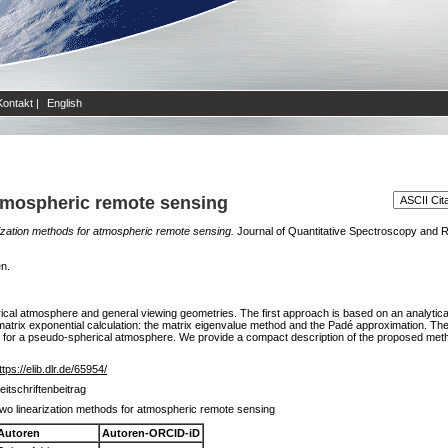
Kontakt
|
English
atmospheric remote sensing
ization methods for atmospheric remote sensing.
Journal of Quantitative Spectroscopy and Ra
en.
cal atmosphere and general viewing geometries. The first approach is based on an analytical 
matrix exponential calculation: the matrix eigenvalue method and the Padé approximation. T
fer for a pseudo-spherical atmosphere. We provide a compact description of the proposed meth
ttps://elib.dlr.de/65954/
eitschriftenbeitrag
wo linearization methods for atmospheric remote sensing
Autoren
Autoren-ORCID-iD