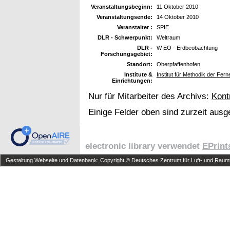
Veranstaltungsbeginn:
11 Oktober 2010
Veranstaltungsende:
14 Oktober 2010
Veranstalter :
SPIE
DLR - Schwerpunkt:
Weltraum
DLR -
W EO - Erdbeobachtung
Forschungsgebiet:
Standort:
Oberpfaffenhofen
Institute &
Institut für Methodik der Fer
Einrichtungen:
Nur für Mitarbeiter des Archivs:
Kont
Einige Felder oben sind zurzeit ausg
electronic library verwendet
EPrint
Gestaltung Webseite und Datenbank: Copyright © Deutsches Zentrum für Luft- und Raumfa