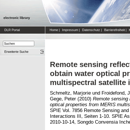
DLR Portal
Home
|
Impressum
|
Datenschutz
|
Barrierefreiheit
|
Erweiterte Suche
Remote sensing reflec
obtain water optical 
multispectral satellite
Schmeltz, Marjorie
und
Froidefond, 
Gege, Peter
(2010)
Remote sensing r
optical properties from MERIS multisp
SPIE Vol. 7856 Remote Sensing and 
Interactions III, Seiten 1-10. SPIE 
2010-10-14, Songdo Convensia Inche