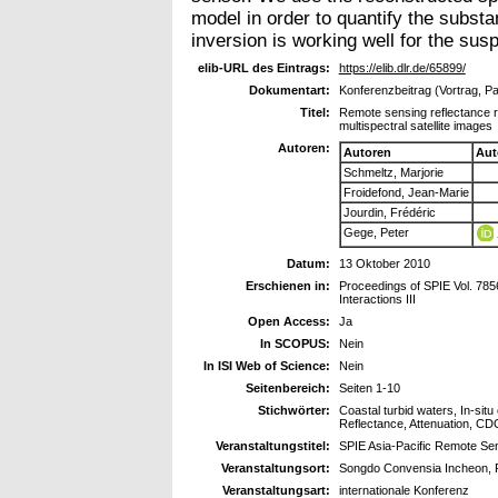
model in order to quantify the substan
inversion is working well for the sus
elib-URL des Eintrags:
https://elib.dlr.de/65899/
Dokumentart:
Konferenzbeitrag (Vortrag, P
Titel:
Remote sensing reflectance r
multispectral satellite images
Autoren:
Autoren
Aut
Schmeltz, Marjorie
Froidefond, Jean-Marie
Jourdin, Frédéric
Gege, Peter
Datum:
13 Oktober 2010
Erschienen in:
Proceedings of SPIE Vol. 78
Interactions III
Open Access:
Ja
In SCOPUS:
Nein
In ISI Web of Science:
Nein
Seitenbereich:
Seiten 1-10
Stichwörter:
Coastal turbid waters, In-sit
Reflectance, Attenuation, C
Veranstaltungstitel:
SPIE Asia-Pacific Remote Se
Veranstaltungsort:
Songdo Convensia Incheon, R
Veranstaltungsart:
internationale Konferenz