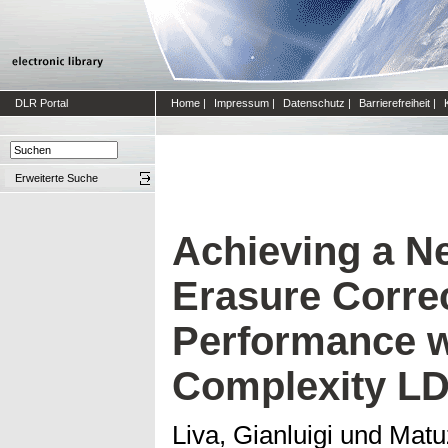
DLR Portal
Home
|
Impressum
|
Datenschutz
|
Barrierefreiheit
|
Erweiterte Suche
Achieving a 
Erasure Corre
Performance w
Complexity L
Liva, Gianluigi
und
Matu