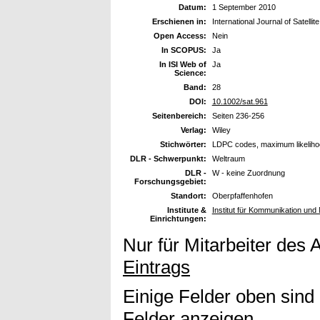
Datum:
1 September 2010
Erschienen in:
International Journal of Satel
Open Access:
Nein
In SCOPUS:
Ja
In ISI Web of
Ja
Science:
Band:
28
DOI:
10.1002/sat.961
Seitenbereich:
Seiten 236-256
Verlag:
Wiley
Stichwörter:
LDPC codes, maximum likeliho
DLR - Schwerpunkt:
Weltraum
DLR -
W - keine Zuordnung
Forschungsgebiet:
Standort:
Oberpfaffenhofen
Institute &
Institut für Kommunikation und 
Einrichtungen:
Nur für Mitarbeiter des 
Eintrags
Einige Felder oben sind
Felder anzeigen