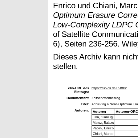
Enrico
und
Chiani, Marc
Optimum Erasure Correc
Low-Complexity LDPC 
of Satellite Communicat
6), Seiten 236-256. Wile
Dieses Archiv kann nicht
stellen.
elib-URL des
https://elib.dlr.de/65888/
Eintrags:
Dokumentart:
Zeitschriftenbeitrag
Titel:
Achieving a Near-Optimum Era
Autoren:
Autoren
Autoren-ORC
Liva, Gianluigi
Matuz, Balazs
Paolini, Enrico
Chiani, Marco