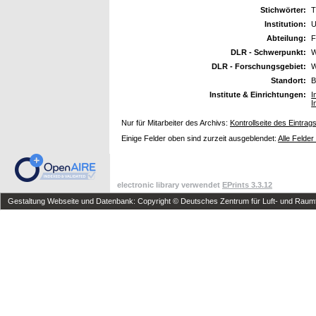
Stichwörter:
T
Institution:
U
Abteilung:
F
DLR - Schwerpunkt:
W
DLR - Forschungsgebiet:
W
Standort:
B
Institute & Einrichtungen:
I
I
Nur für Mitarbeiter des Archivs:
Kontrollseite des Eintrag
Einige Felder oben sind zurzeit ausgeblendet:
Alle Felder
electronic library verwendet
EPrints 3.3.12
Gestaltung Webseite und Datenbank: Copyright © Deutsches Zentrum für Luft- und Raumfa