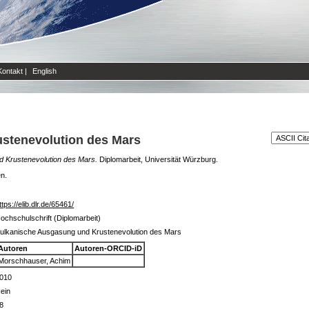
Kontakt
|
English
stenevolution des Mars
 Krustenevolution des Mars.
Diplomarbeit, Universität Würzburg.
en.
ttps://elib.dlr.de/65461/
ochschulschrift (Diplomarbeit)
ulkanische Ausgasung und Krustenevolution des Mars
Autoren
Autoren-ORCID-iD
Morschhauser, Achim
010
ein
8