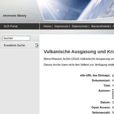
DLR Portal
Home
|
Impressum
|
Datenschutz
|
Barrierefreiheit
|
Erweiterte Suche
Vulkanische Ausgasung und Kru
Morschhauser, Achim
(2010)
Vulkanische Ausgasung und
Dieses Archiv kann nicht den Volltext zur Verfügung stell
elib-URL des Eintrags:
h
Dokumentart:
H
Titel:
V
Autoren:
Datum:
2
Open Access:
N
Seitenanzahl:
9