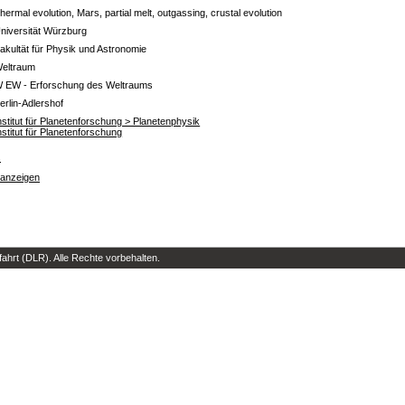
hermal evolution, Mars, partial melt, outgassing, crustal evolution
niversität Würzburg
akultät für Physik und Astronomie
eltraum
 EW - Erforschung des Weltraums
erlin-Adlershof
nstitut für Planetenforschung > Planetenphysik
nstitut für Planetenforschung
s
 anzeigen
hrt (DLR). Alle Rechte vorbehalten.