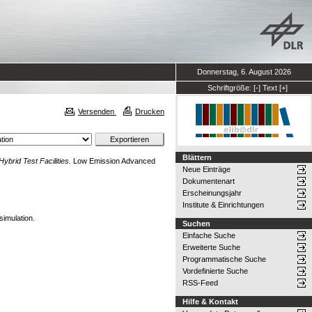
Donnerstag, 6. August 2026
Schriftgröße:
[-]
Text
[+]
Versenden
Drucken
Blättern
rid Test Facilities.
Low Emission Advanced
Neue Einträge
Dokumentenart
Erscheinungsjahr
Institute & Einrichtungen
simulation.
Suchen
Einfache Suche
Erweiterte Suche
Programmatische Suche
Vordefinierte Suche
RSS-Feed
Hilfe & Kontakt