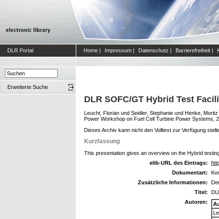
DLR Portal
Home
|
Impressum
|
Datenschutz
|
Barrierefreiheit
|
Erweiterte Suche
DLR SOFC/GT Hybrid Test Facili
Leucht, Florian
und
Seidler, Stephanie
und
Henke, Moritz
Power Workshop on Fuel Cell Turbine Power Systems, 
Dieses Archiv kann nicht den Volltext zur Verfügung stell
Kurzfassung
This presentation gives an overview on the Hybrid testin
elib-URL des Eintrags:
htt
Dokumentart:
Kon
Zusätzliche Informationen:
Der
Titel:
DLR
Autoren:
A
Le