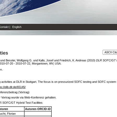
Kontakt
|
English
ties
und
Bessler, Wolfgang G.
und
Kallo, Josef
und
Friedrich, K. Andreas
(2010)
DLR SOFC/GT Hyb
2010-07-20 - 2010-07-22, Morgantown, WV, USA.
en.
g activities at DLR in Stuttgart. The focus is on pressurized SOFC testing and SOFC system 
ps://elib.dlr.de/65145/
ferenzbeitrag (Vortrag)
 Vortrag wurde via Web-Konferenz gehalten.
 SOFC/GT Hybrid Test Facilities
utoren
Autoren-ORCID-iD
ucht, Florian