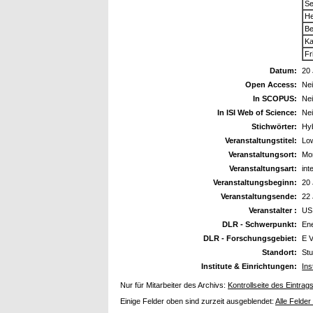
Se
He
Be
Ka
Fr
Datum:
20 
Open Access:
Ne
In SCOPUS:
Ne
In ISI Web of Science:
Ne
Stichwörter:
Hy
Veranstaltungstitel:
Lo
Veranstaltungsort:
Mo
Veranstaltungsart:
int
Veranstaltungsbeginn:
20 
Veranstaltungsende:
22 
Veranstalter :
US 
DLR - Schwerpunkt:
En
DLR - Forschungsgebiet:
E V
Standort:
Stu
Institute & Einrichtungen:
Ins
Nur für Mitarbeiter des Archivs:
Kontrollseite des Eintrag
Einige Felder oben sind zurzeit ausgeblendet:
Alle Felder