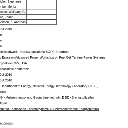
idler, Stephanie
nke, Moritz
ssler, Wolfgang G.
llo, Josef
iedrich, K. Andreas
Juli 2010
in
in
in
bridkraftwerk, Druckaufgeladene SOFC, Überblick
w Emission Advanced Power Workshop on Fuel Cell Turbine Power Systems
rgantown, WV, USA
ernationale Konferenz
Juli 2010
Juli 2010
Department of Energy, National Energy Technology Laboratory (NETL)
ergie
G - Verbrennungs- und Gasturbinentechnik, E BZ - Brennstoffzellen
ttgart
titut für Technische Thermodynamik > Elektrochemische Energietechnik
s
 anzeigen