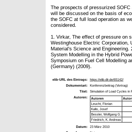
The prospects of pressurized SOFC 
will be discussed on the basis of ec
the SOFC at full load operation as we
considered.
1. Virkar, The effect of pressure on s
Westinghouse Electric Corporation, U
Material's Science and Engineering. 
System Modelling in the Hybrid Power
Symposium on Fuel Cell Modelling an
(Germany) (2009).
elib-URL des Eintrags:
https://elib.dlr.de/65142/
Dokumentart:
Konferenzbeitrag (Vortrag)
Titel:
Simulation of Load Cycles i
Autoren:
Autoren
Autor
Leucht, Florian
Kallo, Josef
Bessler, Wolfgang G.
Friedrich, K. Andreas
Datum:
23 März 2010