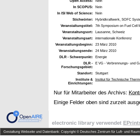
Open Access:
Nein
In SCOPUS:
Nein
In ISI Web of Science:
Nein
Stichwörter:
Hybridkraftwerk, SOFC Syste
Veranstaltungstitel:
7th Symposium on Fuel Cell M
Veranstaltungsort:
Lausanne, Schweiz
Veranstaltungsart:
internationale Konferenz
Veranstaltungsbeginn:
23 März 2010
Veranstaltungsende:
24 März 2010
DLR - Schwerpunkt:
Energie
DLR -
E VG - Verbrennungs- und Gas
Forschungsgebiet:
Standort:
Stuttgart
Institute &
Institut für Technische Ther
Einrichtungen:
Nur für Mitarbeiter des Archivs:
Kont
Einige Felder oben sind zurzeit ausg
electronic library verwendet
EPrint
Gestaltung Webseite und Datenbank: Copyright © Deutsches Zentrum für Luft- und Raumfa