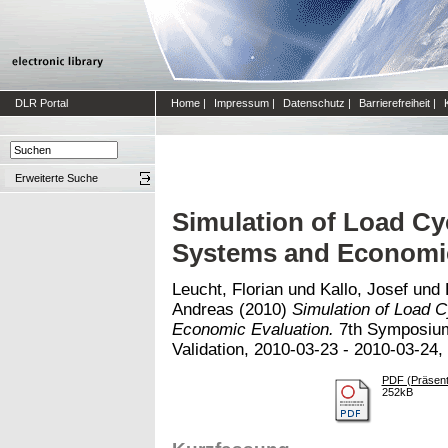
DLR Portal
Home
|
Impressum
|
Datenschutz
|
Barrierefreiheit
|
Erweiterte Suche
Simulation of Load Cy
Systems and Economic
Leucht, Florian
und
Kallo, Josef
und
Andreas
(2010)
Simulation of Load 
Economic Evaluation.
7th Symposium 
Validation, 2010-03-23 - 2010-03-24
PDF (Präsent
252kB