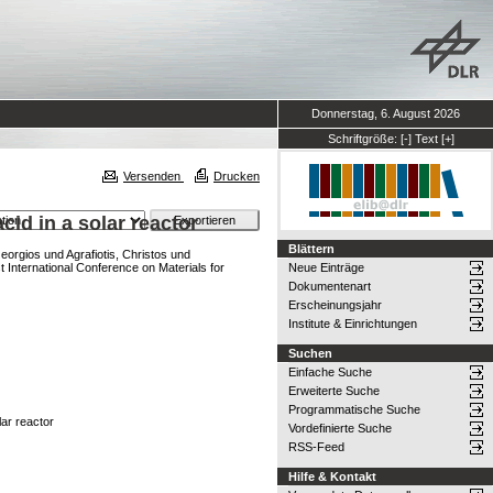
Donnerstag, 6. August 2026
Schriftgröße:
[-]
Text
[+]
Versenden
Drucken
cid in a solar reactor
Blättern
Georgios
und
Agrafiotis, Christos
und
st International Conference on Materials for
Neue Einträge
Dokumentenart
Erscheinungsjahr
Institute & Einrichtungen
Suchen
Einfache Suche
Erweiterte Suche
Programmatische Suche
lar reactor
Vordefinierte Suche
RSS-Feed
Hilfe & Kontakt