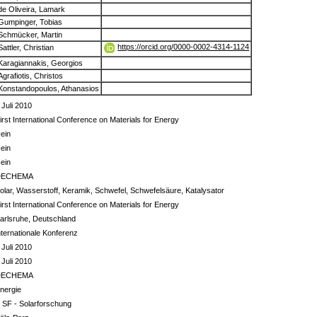
de Oliveira, Lamark
Gumpinger, Tobias
Schmücker, Martin
https://orcid.org/0000-0002-4314-1124
Sattler, Christian
Karagiannakis, Georgios
Agrafiotis, Christos
Konstandopoulos, Athanasios
 Juli 2010
irst International Conference on Materials for Energy
ein
ein
ein
DECHEMA
olar, Wasserstoff, Keramik, Schwefel, Schwefelsäure, Katalysator
irst International Conference on Materials for Energy
arlsruhe, Deutschland
nternationale Konferenz
 Juli 2010
 Juli 2010
DECHEMA
nergie
 SF - Solarforschung