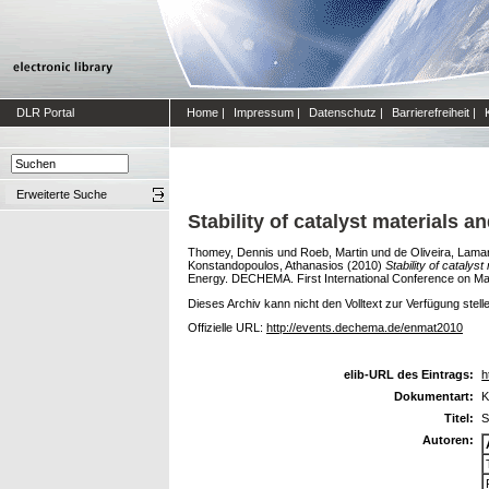
DLR Portal
Home
|
Impressum
|
Datenschutz
|
Barrierefreiheit
|
Erweiterte Suche
Stability of catalyst materials 
Thomey, Dennis
und
Roeb, Martin
und
de Oliveira, Lama
Konstandopoulos, Athanasios
(2010)
Stability of catalys
Energy. DECHEMA. First International Conference on Mat
Dieses Archiv kann nicht den Volltext zur Verfügung stell
Offizielle URL:
http://events.dechema.de/enmat2010
elib-URL des Eintrags:
h
Dokumentart:
K
Titel:
S
Autoren: