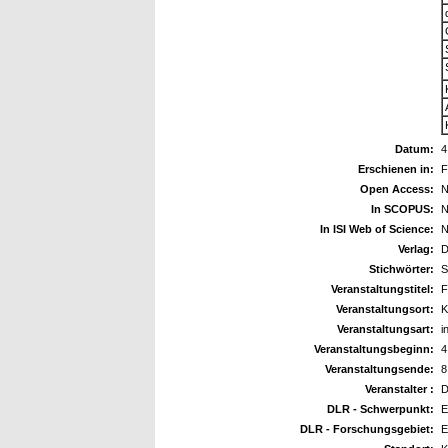
Datum:
4
Erschienen in:
F
Open Access:
N
In SCOPUS:
N
In ISI Web of Science:
N
Verlag:
Stichwörter:
S
Veranstaltungstitel:
F
Veranstaltungsort:
K
Veranstaltungsart:
i
Veranstaltungsbeginn:
4
Veranstaltungsende:
8
Veranstalter :
DLR - Schwerpunkt:
E
DLR - Forschungsgebiet:
E