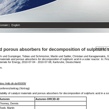
Kontakt
|
English
and porous absorbers for decomposition of sulphuric a
rk
und
Gumpinger, Tobias
und
Schmücker, Martin
und
Sattler, Christian
und
Karagiannakis, 
t materials and porous absorbers for decomposition of sulphuric acid in a solar reactor.
In: Fir
erials for Energy, 2010-07-04 - 2010-07-08, Karlsruhe, Deutschland.
en.
ttps://elib.dlr.de/65009/
onferenzbeitrag (Vortrag)
tability of catalyst materials and porous absorbers for decomposition of sulphuric acid in a so
Autoren
Autoren-ORCID-iD
Thomey, Dennis
Roeb, Martin