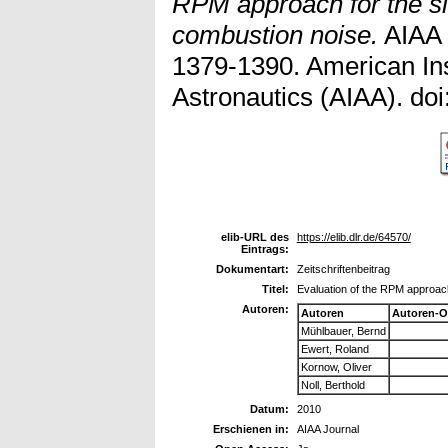
RPM approach for the s
combustion noise.
AIAA J
1379-1390. American Ins
Astronautics (AIAA). doi
elib-URL des
https://elib.dlr.de/64570/
Eintrags:
Dokumentart:
Zeitschriftenbeitrag
Titel:
Evaluation of the RPM approach
Autoren:
Autoren
Autoren-O
Mühlbauer, Bernd
Ewert, Roland
Kornow, Oliver
Noll, Berthold
Datum:
2010
Erschienen in:
AIAA Journal