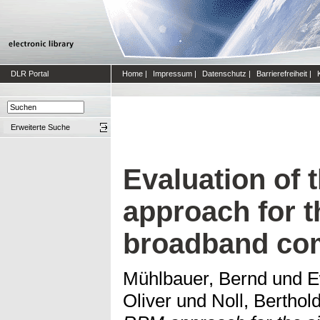
DLR Portal
Home
|
Impressum
|
Datenschutz
|
Barrierefreiheit
|
Erweiterte Suche
Evaluation of
approach for t
broadband co
Mühlbauer, Bernd
und
E
Oliver
und
Noll, Berthol