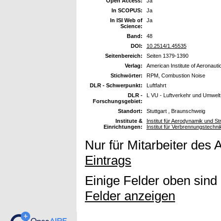
Open Access:
Ja
In SCOPUS:
Ja
In ISI Web of
Ja
Science:
Band:
48
DOI:
10.2514/1.45535
Seitenbereich:
Seiten 1379-1390
Verlag:
American Institute of Aeronauti
Stichwörter:
RPM, Combustion Noise
DLR - Schwerpunkt:
Luftfahrt
DLR -
L VU - Luftverkehr und Umwelt
Forschungsgebiet:
Standort:
Stuttgart , Braunschweig
Institute &
Institut für Aerodynamik und S
Einrichtungen:
Institut für Verbrennungstechn
Nur für Mitarbeiter des 
Eintrags
Einige Felder oben sind
Felder anzeigen